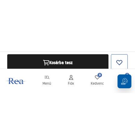
Kosárba tesz
0
0
Menü
Fiók
Kedvenc
Kosár
Hírlevél
Legyen naprakész az újdonságokkal és akciókkal!