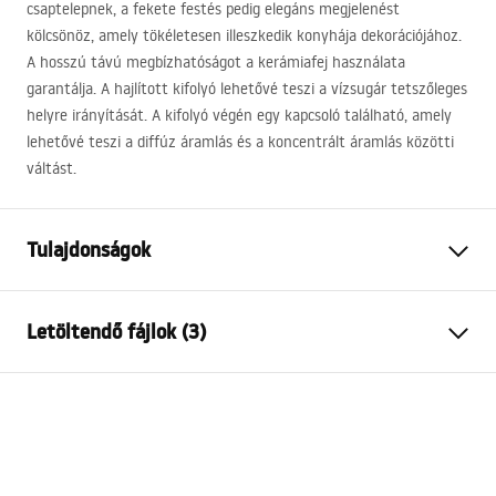
csaptelepnek, a fekete festés pedig elegáns megjelenést
kölcsönöz, amely tökéletesen illeszkedik konyhája dekorációjához.
A hosszú távú megbízhatóságot a kerámiafej használata
garantálja. A hajlított kifolyó lehetővé teszi a vízsugár tetszőleges
helyre irányítását. A kifolyó végén egy kapcsoló található, amely
lehetővé teszi a diffúz áramlás és a koncentrált áramlás közötti
váltást.
Tulajdonságok
Csaptelep típusa
konyha
Letöltendő fájlok (3)
Felszerelés
Álló
Szín
Fekete
Telepítési utasítások
Kifolyócső típusa
Forgatható, Kihúzható
Faucet.pdf
Anyag
Sárgaréz
Kifolyó tartomány
180
mm