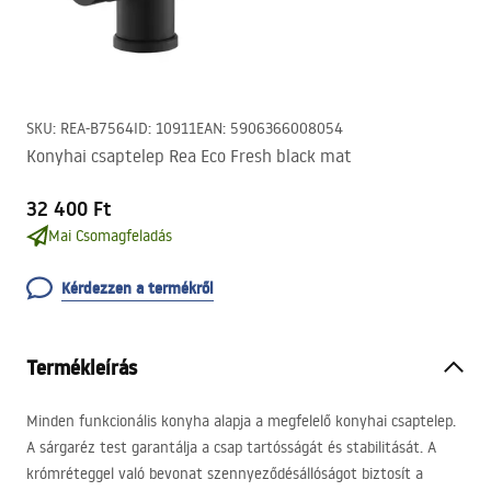
SKU
:
REA-B7564
ID
:
10911
EAN
:
5906366008054
Konyhai csaptelep Rea Eco Fresh black mat
32 400 Ft
Mai Csomagfeladás
Kérdezzen a termékről
Termékleírás
Minden funkcionális konyha alapja a megfelelő konyhai csaptelep.
A sárgaréz test garantálja a csap tartósságát és stabilitását. A
krómréteggel való bevonat szennyeződésállóságot biztosít a