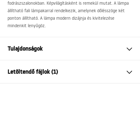
fodrászszalonokban. Képvilágításként is remekül mutat. A lámpa
állítható fali lámpakarral rendelkezik, amelynek dőlésszöge két
ponton állítható. A lámpa modern dizájnja és kivitelezése
mindenkit lenyűgöz.
Tulajdonságok
Modell
APP371-1W
Letöltendő fájlok (1)
Lámpa típusa
Fali lámpa
Hosszúság
840
mm
APP371-1W
Szélesség
120
mm
MANUAL APP371-1W.pdf
Magasság
45
mm
Áramforrás
Hálózat~220V - ~240V
Anyag
fém
Lámpa színe
Szürke