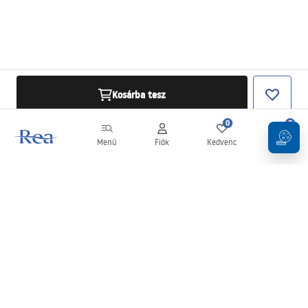
Kosárba tesz
0
0
Menü
Fiók
Kedvenc
Kosár
Hírlevél
Legyen naprakész az újdonságokkal és akciókkal!