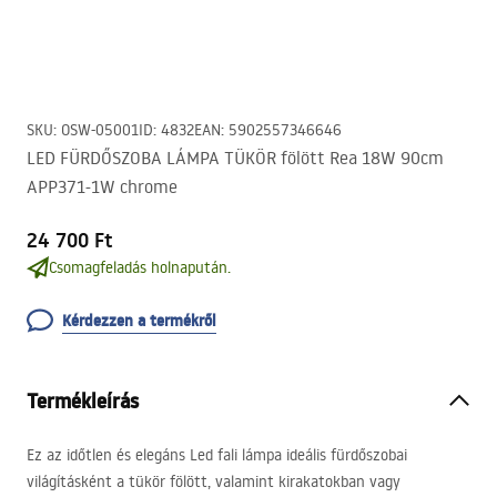
SKU
:
OSW-05001
ID
:
4832
EAN
:
5902557346646
LED FÜRDŐSZOBA LÁMPA TÜKÖR fölött Rea 18W 90cm
APP371-1W chrome
24 700 Ft
Csomagfeladás holnapután.
Kérdezzen a termékről
Termékleírás
Ez az időtlen és elegáns Led fali lámpa ideális fürdőszobai
világításként a tükör fölött, valamint kirakatokban vagy