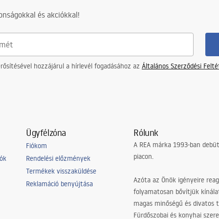
nságokkal és akciókkal!
ősítésével hozzájárul a hírlevél fogadásához az
Általános Szerződési Felt
Ügyfélzóna
Rólunk
A REA márka 1993-ban debütá
Fiókom
piacon.
iók
Rendelési előzmények
Termékek visszaküldése
Azóta az Önök igényeire reag
Reklamáció benyújtása
folyamatosan bővítjük kínála
magas minőségű és divatos 
Fürdőszobai és konyhai szer