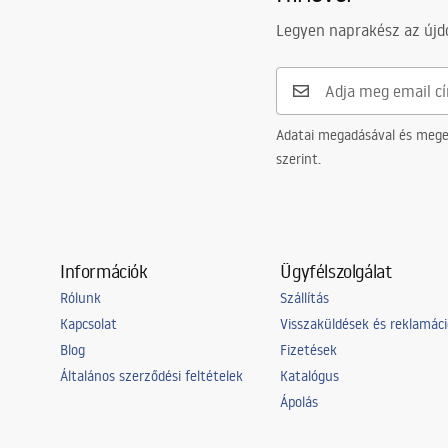
Garancia
24 Hónap
Legyen naprakész az újdo
Adatai megadásával és meger
szerint.
Információk
Ügyfélszolgálat
Rólunk
Szállítás
Kapcsolat
Visszaküldések és reklamác
Blog
Fizetések
Általános szerződési feltételek
Katalógus
Ápolás