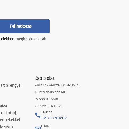
Feliratkozás
ételekben
meghatározottak
Kapcsolat
lt a lengyel
Podlasiak Andrzej Cylwik sp. k.
ul. Przędzalniana 60
15-688 Białystok
álva
NIP 966-216-01-21
Telefon
tunkat új,
+36 70 750 8912
termékekkel.
E-mail
elvények