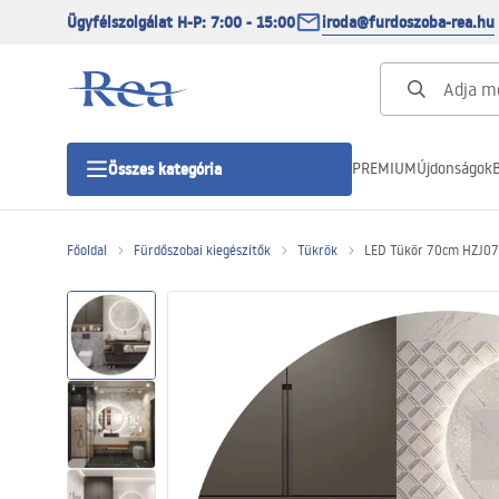
Ügyfélszolgálat H-P: 7:00 - 15:00
iroda@furdoszoba-rea.hu
PREMIUM
Újdonságok
B
Összes kategória
Főoldal
Fürdőszobai kiegészítők
Tükrök
LED Tükör 70cm HZJ0
Zuhanykabinok
Zuhanyajtó
Zuhanytálcák
Zuhanylefolyók