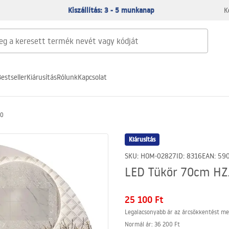
Kiszállítás: 3 - 5 munkanap
K
estseller
Kiárusítás
Rólunk
Kapcsolat
70
Kiárusítás
SKU
:
HOM-02827
ID
:
8316
EAN
:
59
LED Tükör 70cm HZ
25 100 Ft
Legalacsonyabb ár az árcsökkentést me
Normál ár
:
36 200 Ft