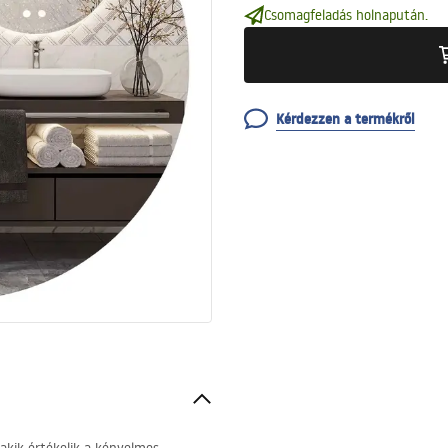
Csomagfeladás holnapután.
Kérdezzen a termékről