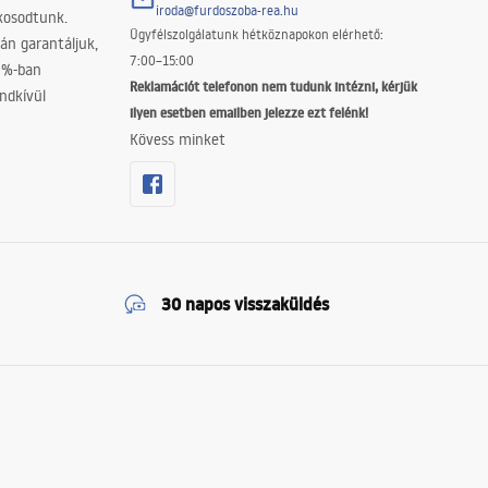
iroda@furdoszoba-rea.hu
akosodtunk.
Ügyfélszolgálatunk hétköznapokon elérhető:
án garantáljuk,
7:00–15:00
0%-ban
Reklamációt telefonon nem tudunk intézni, kérjük
ndkívül
ilyen esetben emailben jelezze ezt felénk!
Kövess minket
30 napos visszaküldés