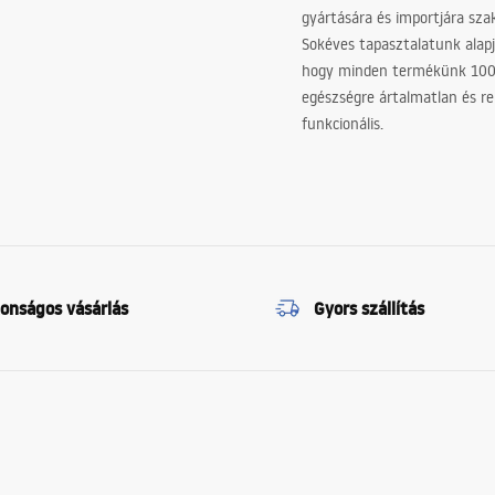
gyártására és importjára sz
Sokéves tapasztalatunk alapj
hogy minden termékünk 10
egészségre ártalmatlan és re
funkcionális.
tonságos vásárlás
Gyors szállítás