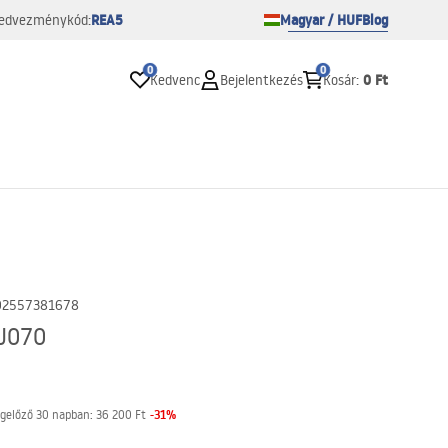
REA5
Magyar / HUF
Blog
edvezménykód:
0
0
0 Ft
Kedvenc
Bejelentkezés
Kosár
:
02557381678
J070
-
31
%
gelőző 30 napban:
36 200 Ft