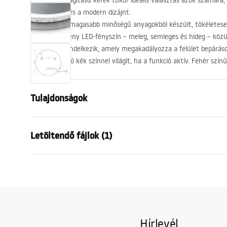
A Led megvilágítású kerek tükör ideális választás azok számára,
használatot és a modern dizájnt.
A tükör a legmagasabb minőségű anyagokból készült, tökéletese
érintésérzékeny
LED
-fényszín – meleg, semleges és hideg – közü
funkcióval rendelkezik, amely megakadályozza a felület bepárás
érintőkapcsoló kék színnel világít, ha a funkció aktív. Fehér szí
Tulajdonságok
Magasság
700
mm
Letöltendő fájlok (1)
Szélesség
700
mm
Mélység
20
mm
manual mirror led
LED világítás
Igen
manual_mirror_led.pdf
Keret
Nem
Páramentesítő
Igen
Hírlevél
erő
12
W