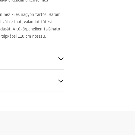
 akik értékelik a kényelmes
n néz ki és nagyon tartós. Három
l választhat, valamint fűtési
odását. A tükörpanelben található
nű tápkábel 110 cm hosszú.