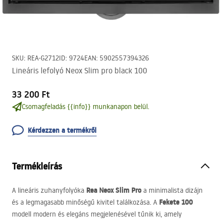
SKU
:
REA-G2712
ID
:
9724
EAN
:
5902557394326
Lineáris lefolyó Neox Slim pro black 100
33 200 Ft
Csomagfeladás {{info}} munkanapon belül.
Kérdezzen a termékről
Termékleírás
Rea Neox Slim Pro
A lineáris zuhanyfolyóka
a minimalista dizájn
Fekete 100
és a legmagasabb minőségű kivitel találkozása. A
modell modern és elegáns megjelenésével tűnik ki, amely