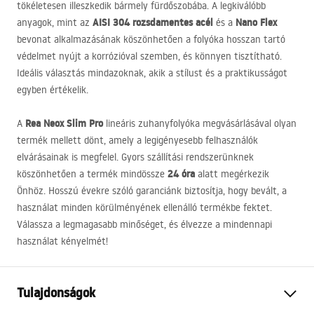
tökéletesen illeszkedik bármely fürdőszobába. A legkiválóbb
AISI
304 rozsdamentes acél
Nano Flex
anyagok, mint az
és a
bevonat alkalmazásának köszönhetően a folyóka hosszan tartó
védelmet nyújt a korrózióval szemben, és könnyen tisztítható.
Ideális választás mindazoknak, akik a stílust és a praktikusságot
egyben értékelik.
Rea Neox Slim Pro
A
lineáris zuhanyfolyóka megvásárlásával olyan
termék mellett dönt, amely a legigényesebb felhasználók
elvárásainak is megfelel. Gyors szállítási rendszerünknek
24 óra
köszönhetően a termék mindössze
alatt megérkezik
Önhöz. Hosszú évekre szóló garanciánk biztosítja, hogy bevált, a
használat minden körülményének ellenálló termékbe fektet.
Válassza a legmagasabb minőséget, és élvezze a mindennapi
használat kényelmét!
Tulajdonságok