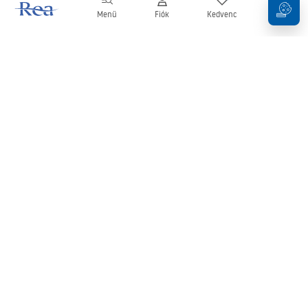
Menü
Fiók
Kedvenc
Kosár
Hírlevél
Legyen naprakész az újdonságokkal és akciókkal!
Feliratkozás
Adatai megadásával és megerősítésével hozzájárul a hírlevél
fogadásához az
Általános Szerződési Feltételekben
meghatározottak szerint.