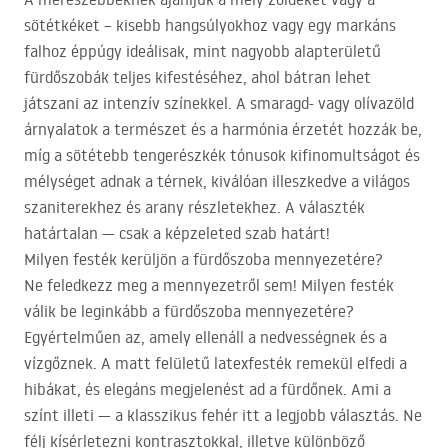
sötétkéket – kisebb hangsúlyokhoz vagy egy markáns
falhoz éppúgy ideálisak, mint nagyobb alapterületű
fürdőszobák teljes kifestéséhez, ahol bátran lehet
játszani az intenzív színekkel. A smaragd- vagy olívazöld
árnyalatok a természet és a harmónia érzetét hozzák be,
míg a sötétebb tengerészkék tónusok kifinomultságot és
mélységet adnak a térnek, kiválóan illeszkedve a világos
szaniterekhez és arany részletekhez. A választék
határtalan — csak a képzeleted szab határt!
Milyen festék kerüljön a fürdőszoba mennyezetére?
Ne feledkezz meg a mennyezetről sem! Milyen festék
válik be leginkább a fürdőszoba mennyezetére?
Egyértelműen az, amely ellenáll a nedvességnek és a
vízgőznek. A matt felületű latexfesték remekül elfedi a
hibákat, és elegáns megjelenést ad a fürdőnek. Ami a
színt illeti — a klasszikus fehér itt a legjobb választás. Ne
félj kísérletezni kontrasztokkal, illetve különböző