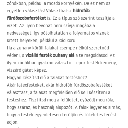
zónákban, például a mosdó környékén. De ez nem az
hidrofób
egyetlen választás! Választhatsz
fürdőszobafestéket
is. Ez a típus szó szerint taszítja a
vizet. Az ilyen bevonat nem szívja magába a
nedvességet, így pótolhatatlan a folyamatos víznek
kitett helyeken, például a kád körül.
Ha a zuhany körüli falakat csempe nélkül szeretnéd
vízálló festék zuhany alá
védeni, a
a te megoldásod. Az
ilyen zónákban gyakran választott epoxifesték kemény,
vízzáró gátat képez.
Hogyan készítsd elő a falakat festéshez?
Akár latexfestéket, akár hidrofób fürdőszobafestéket
választasz, a falakat megfelelően elő kell készíteni a
festéshez. Tisztítsd meg a felületet, győződj meg róla,
hogy száraz, és használj alapozót. A falak legyenek simák,
hogy a festék egyenletesen terüljön és tökéletes fedést
adjon.