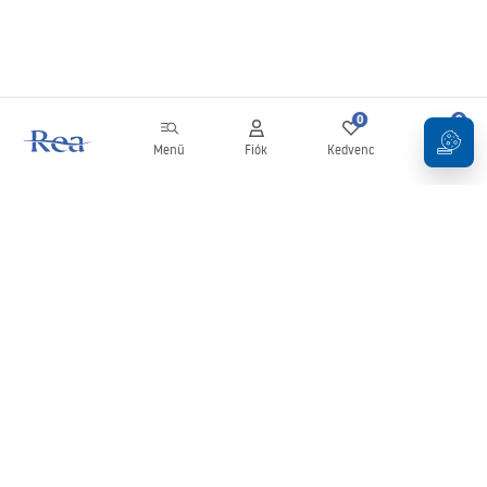
0
0
Menü
Fiók
Kedvenc
Kosár
Hírlevél
Legyen naprakész az újdonságokkal és akciókkal!
Feliratkozás
Adatai megadásával és megerősítésével hozzájárul a hírlevél