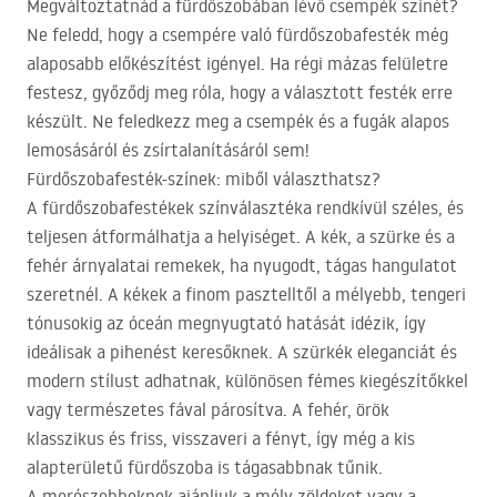
Megváltoztatnád a fürdőszobában lévő csempék színét?
Ne feledd, hogy a csempére való fürdőszobafesték még
alaposabb előkészítést igényel. Ha régi mázas felületre
festesz, győződj meg róla, hogy a választott festék erre
készült. Ne feledkezz meg a csempék és a fugák alapos
lemosásáról és zsírtalanításáról sem!
Fürdőszobafesték-színek: miből választhatsz?
A fürdőszobafestékek színválasztéka rendkívül széles, és
teljesen átformálhatja a helyiséget. A kék, a szürke és a
fehér árnyalatai remekek, ha nyugodt, tágas hangulatot
szeretnél. A kékek a finom pasztelltől a mélyebb, tengeri
tónusokig az óceán megnyugtató hatását idézik, így
ideálisak a pihenést keresőknek. A szürkék eleganciát és
modern stílust adhatnak, különösen fémes kiegészítőkkel
vagy természetes fával párosítva. A fehér, örök
klasszikus és friss, visszaveri a fényt, így még a kis
alapterületű fürdőszoba is tágasabbnak tűnik.
A merészebbeknek ajánljuk a mély zöldeket vagy a