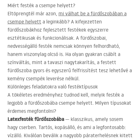
Miért festék a csempe helyett?
Eltöprengtél már azon,
mi válhat be a fürdőszobában a
csempe helyett
a leginkább? A kifejezetten
fürdőszobákhoz fejlesztett festékek egyszerre
esztétikusak és funkcionálisak. A fürdőszobai,
nedvességálló festék nemcsak könnyen felhordható,
hanem viszonylag olcsó is. Ha olyan gyakran csábít a
színváltás, mint a tavaszi nagytakarítás, a festett
fürdőszoba gyors és egyszerű felfrissítést tesz lehetővé a
kemény csempék leverése nélkül.
Különleges feladatokra való festéktípusok
A tökéletes eredményhez tudnod kell, melyik festék a
legjobb a fürdőszobába csempe helyett. Milyen típusokat
érdemes megfontolni?
Latexfesték fürdőszobába
— klasszikus, amely sosem
hagy cserben. Tartós, kopásálló, és ami a legfontosabb:
vízálló. Kiválóan beválik a nagyobb páraterhelésnek kitett