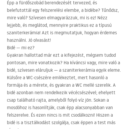
Épp a fürdőszobád berendezését tervezed, és
belefutottál egy felszerelési elembe, a bidébe? Tűnődsz,
mire való? Szívesen elmagyarázzuk, mi is ez! Nézz
lejjebb, és meglátod, mennyire praktikus ez a típusú
szaniterkerámia! Azt is megmutatjuk, hogyan érdemes
használni. Jó olvasást!
Bidé — mi ez?
Gyakran hallottad már ezt a kifejezést, mégsem tudod
pontosan, mire vonatkozik? Ha kíváncsi vagy, mire való a
bidé, szívesen eláruljuk — a szaniterkerámia egyik eleme.
Külsőre a WC-csészére emlékeztet, mert hasonló a
formája és a mérete, és gyakran a WC mellé szerelik. A
bidé azonban nem rendelkezik vécécsészével; ehelyett
csap található rajta, amelyből folyó víz jön. Sokan a
mosdóhoz is hasonlítják, csak épp alacsonyabban van
felszerelve. És ezen nincs is mit csodálkozni! Hiszen a
bidé is a tisztálkodást szolgálja, csak éppen a test más