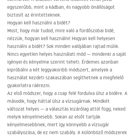
egyszerűbb, mint a kádban, és nagyobb önállóságot
biztosít az érintetteknek.
Hogyan kell használni a bidét?
Most, hogy már tudod, mire való a fürdőszobai bidé,
nézzük, hogyan kell használni! Hogyan kell helyesen
használni a bidét? Sok minden valójában rajtad múlik.
Nincs egyetlen helyes használati mód — mindenki a saját
igényei és kényelme szerint teheti. Érdemes azonban
kipróbálni a két leggyakoribb módszert, amelyek a
használat kezdeti szakaszában segíthetnek a megfelelő
gyakorlatra ráérezni.
Az első módszer, hogy a csap felé fordulva ülsz a bidére. A
második, hogy háttal ülsz a vízsugárnak. Mindkét
változat helyes — a választás kizárólag attól függ, neked
melyik kényelmesebb. Sokan az elsőt tartják
kényelmesebbnek, mert így könnyebb a vízsugár
szabályozása, de ez nem szabály. A különböző módszerek