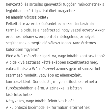
helyzettől és aktuális igényektől függően működhetnek a
legjobban, ezért igazítsd őket magadhoz.
Mi alapján válassz bidét?
Felkeltette az érdeklődésedet ez a szaniterkerámia-
termék, a bidé, és elhatároztad, hogy veszel egyet? Akkor
érdemes néhány szempontot mérlegelned, amelyek
segíthetnek a megfelelő választásban. Mire érdemes
különösen figyelni?
Bidé a WC-csészéhez igazítva, vagy inkább kontrasztban?
A bidé kiválasztását kétféleképpen közelítheted meg:
választhatsz a WC-csészével azonos gyártói sorozatból
származó modellt, vagy épp az ellenkezőjét,
kontrasztként. Gondold át, milyen stílust szeretnél a
fürdőszobádban elérni. A színekkel is bátran
kísérletezhetsz.
Négyzetes, vagy inkább félköríves bidé?
A különböző bidémodellek formában eltérhetnek