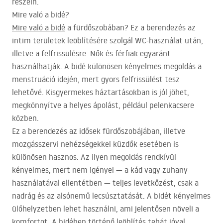
részein.
Mire való a bidé?
Mire való a bidé
a fürdőszobában? Ez a berendezés az
intim területek leöblítésére szolgál WC-használat után,
illetve a felfrissülésre. Nők és férfiak egyaránt
használhatják. A bidé különösen kényelmes megoldás a
menstruáció idején, mert gyors felfrissülést tesz
lehetővé. Kisgyermekes háztartásokban is jól jöhet,
megkönnyítve a helyes ápolást, például pelenkacsere
közben.
Ez a berendezés az idősek fürdőszobájában, illetve
mozgásszervi nehézségekkel küzdők esetében is
különösen hasznos. Az ilyen megoldás rendkívül
kényelmes, mert nem igényel — a kád vagy zuhany
használatával ellentétben — teljes levetkőzést, csak a
nadrág és az alsónemű lecsúsztatását. A bidét kényelmes
ülőhelyzetben lehet használni, ami jelentősen növeli a
komfortot. A bidében történő leöblítés tehát jóval