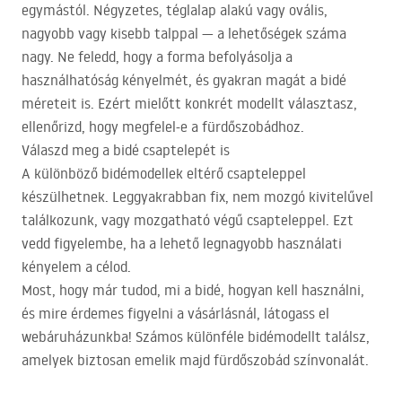
egymástól. Négyzetes, téglalap alakú vagy ovális,
nagyobb vagy kisebb talppal — a lehetőségek száma
nagy. Ne feledd, hogy a forma befolyásolja a
használhatóság kényelmét, és gyakran magát a bidé
méreteit is. Ezért mielőtt konkrét modellt választasz,
ellenőrizd, hogy megfelel-e a fürdőszobádhoz.
Válaszd meg a bidé csaptelepét is
A különböző bidémodellek eltérő csapteleppel
készülhetnek. Leggyakrabban fix, nem mozgó kivitelűvel
találkozunk, vagy mozgatható végű csapteleppel. Ezt
vedd figyelembe, ha a lehető legnagyobb használati
kényelem a célod.
Most, hogy már tudod, mi a bidé, hogyan kell használni,
és mire érdemes figyelni a vásárlásnál, látogass el
webáruházunkba! Számos különféle bidémodellt találsz,
amelyek biztosan emelik majd fürdőszobád színvonalát.