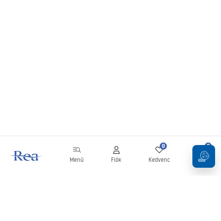
0
0
Menü
Fiók
Kedvenc
Kosár
Hírlevél
Legyen naprakész az újdonságokkal és akciókkal!