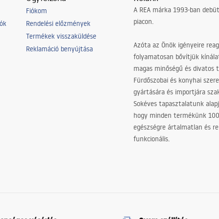
A REA márka 1993-ban debütá
Fiókom
piacon.
iók
Rendelési előzmények
Termékek visszaküldése
Azóta az Önök igényeire reag
Reklamáció benyújtása
folyamatosan bővítjük kínála
magas minőségű és divatos 
Fürdőszobai és konyhai szer
gyártására és importjára sz
Sokéves tapasztalatunk alapj
hogy minden termékünk 10
egészségre ártalmatlan és re
funkcionális.