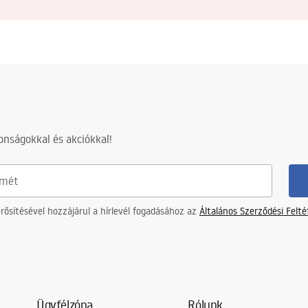
nságokkal és akciókkal!
ősítésével hozzájárul a hírlevél fogadásához az
Általános Szerződési Felt
Ügyfélzóna
Rólunk