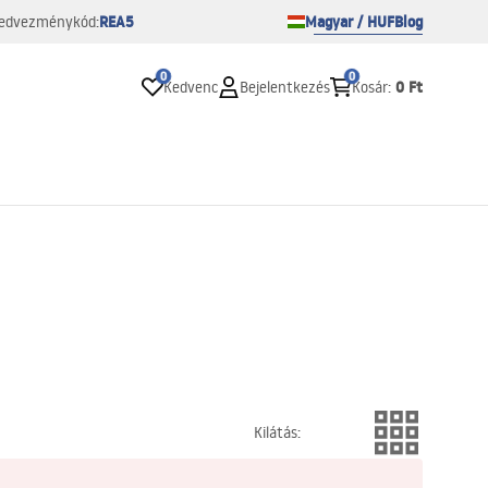
REA5
Magyar / HUF
Blog
edvezménykód:
0
0
0 Ft
Kedvenc
Bejelentkezés
Kosár
:
Kilátás
: