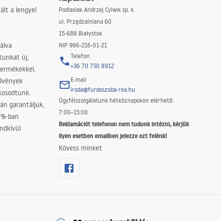
lt a lengyel
Podlasiak Andrzej Cylwik sp. k.
ul. Przędzalniana 60
15-688 Białystok
álva
NIP 966-216-01-21
Telefon
tunkat új,
+36 70 750 8912
termékekkel.
E-mail
elvények
iroda@furdoszoba-rea.hu
akosodtunk.
Ügyfélszolgálatunk hétköznapokon elérhető:
án garantáljuk,
7:00–15:00
0%-ban
Reklamációt telefonon nem tudunk intézni, kérjük
ndkívül
ilyen esetben emailben jelezze ezt felénk!
Kövess minket