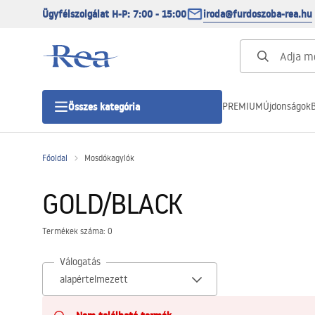
Ügyfélszolgálat H-P: 7:00 - 15:00
iroda@furdoszoba-rea.hu
PREMIUM
Újdonságok
B
Összes kategória
Főoldal
Mosdókagylók
Zuhanykabinok
GOLD/BLACK
Zuhanyajtó
Termékek száma: 0
Zuhanytálcák
Válogatás
Zuhanylefolyók