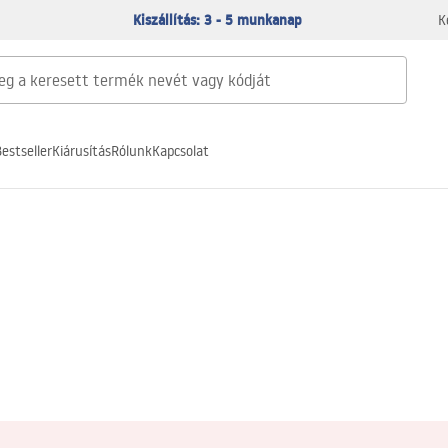
Kiszállítás: 3 - 5 munkanap
K
estseller
Kiárusítás
Rólunk
Kapcsolat