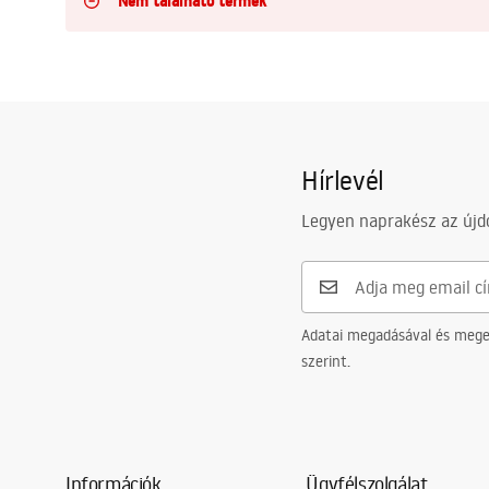
Nem található termék
WC-csésze készlet bidével
Mosdókagylók
Fürdőkádak és paravánok
Hírlevél
Fürdőszoba csaptelepek
Legyen naprakész az újdo
Zuhanyszettek
Adatai megadásával és meger
Konyha
szerint.
Fürdőszobai kiegészítők és
bútorok
Információk
Ügyfélszolgálat