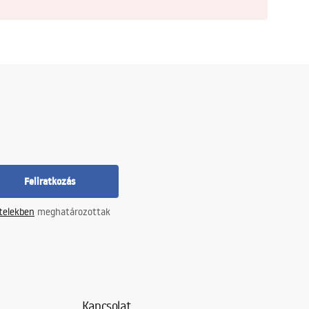
Feliratkozás
ételekben
meghatározottak
Kapcsolat