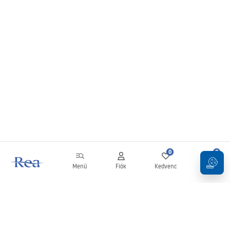
0
0
Menü
Fiók
Kedvenc
Kosár
Hírlevél
Legyen naprakész az újdonságokkal és akciókkal!