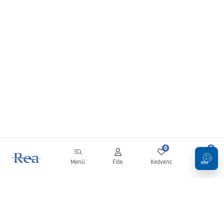
0
0
Menü
Fiók
Kedvenc
Kosár
Hírlevél
Legyen naprakész az újdonságokkal és akciókkal!