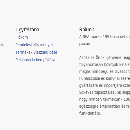
Ügyfélzóna
Rólunk
A REA márka 1993-ban debütá
Fiókom
piacon.
iók
Rendelési előzmények
Termékek visszaküldése
Azóta az Önök igényeire reag
Reklamáció benyújtása
folyamatosan bővítjük kínála
magas minőségű és divatos 
Fürdőszobai és konyhai szer
gyártására és importjára sz
Sokéves tapasztalatunk alapj
hogy minden termékünk 10
egészségre ártalmatlan és re
funkcionális.