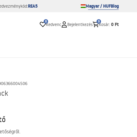
REA5
Magyar / HUF
Blog
edvezménykód:
0
0
0 Ft
Kedvenc
Bejelentkezés
Kosár
:
906366004506
ack
tő
etőségről.