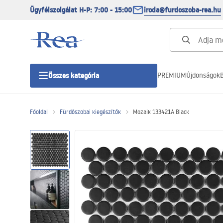
Ügyfélszolgálat H-P: 7:00 - 15:00
iroda@furdoszoba-rea.hu
PREMIUM
Újdonságok
B
Összes kategória
Főoldal
Fürdőszobai kiegészítők
Mozaik 133421A Black
Zuhanykabinok
Zuhanyajtó
Zuhanytálcák
Zuhanylefolyók