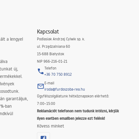
Kapcsolat
lt a lengyel
Podlasiak Andrzej Cylwik sp. k.
ul. Przędzalniana 60
15-688 Białystok
álva
NIP 966-216-01-21
Telefon
tunkat új,
+36 70 750 8912
termékekkel.
E-mail
elvények
iroda@furdoszoba-rea.hu
akosodtunk.
Ügyfélszolgálatunk hétköznapokon elérhető:
án garantáljuk,
7:00–15:00
0%-ban
Reklamációt telefonon nem tudunk intézni, kérjük
ndkívül
ilyen esetben emailben jelezze ezt felénk!
Kövess minket