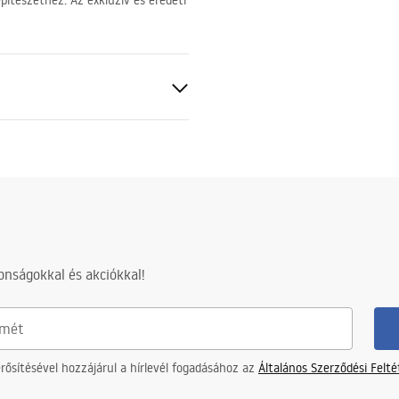
pítészethez. Az exkluzív és eredeti
nságokkal és akciókkal!
ősítésével hozzájárul a hírlevél fogadásához az
Általános Szerződési Felt