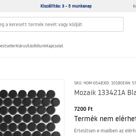
Kiszállítás: 3 - 5 munkanap
K
estseller
Kiárusítás
Rólunk
Kapcsolat
SKU
:
HOM-05483
ID
:
10180
EAN
:
5
Mozaik 133421A Bl
7200 Ft
Termék nem elérhe
Értesítsen e-mailben az elérh