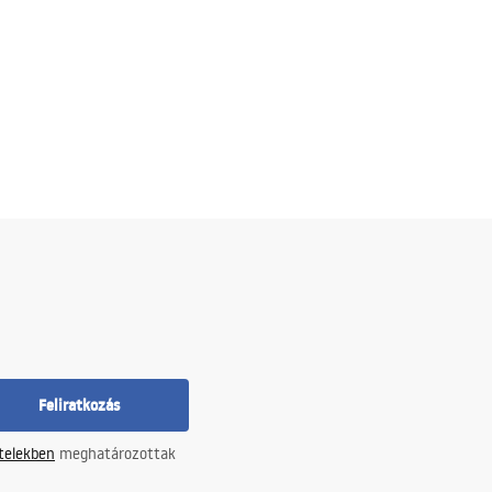
Feliratkozás
ételekben
meghatározottak