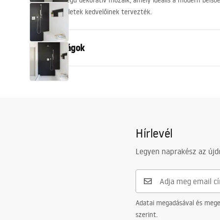
Kiváló minőségű dekoratív mozaik, amely ideális a modern belsőé
befejező részletek kedvelőinek tervezték.
Tulajdonságok
Szín
Fekete
Anyag
Kerámia
Szélesség
321
mm
Magasság
290
mm
Hírlevél
Mélység
4
mm
Legyen naprakész az újdo
Garancia
24 Hónap
Adatai megadásával és meger
szerint.