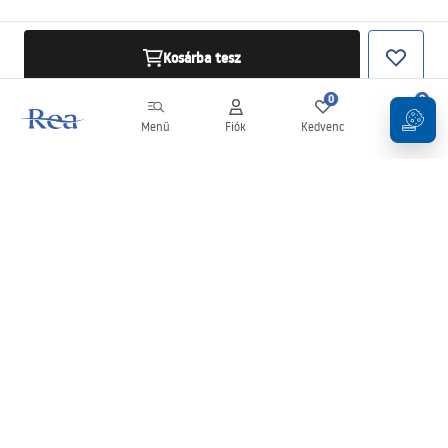
Kosárba tesz
0
0
Menü
Fiók
Kedvenc
Kosár
Hírlevél
Legyen naprakész az újdonságokkal és akciókkal!
Feliratkozás
Adatai megadásával és megerősítésével hozzájárul a hírlevél
fogadásához az
Általános Szerződési Feltételekben