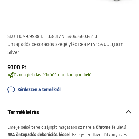
SKU
:
HOM-09988
ID
:
13383
EAN
:
5906366034213
Öntapadós dekorációs szegélyléc Rea P14454CC 3,8cm
Silver
9300 Ft
Csomagfeladás {{info}} munkanapon belül.
Kérdezzen a termékről
Termékleírás
Chrome
Emelje belső terei dizájnját magasabb szintre a
felületű
REA
öntapadós dekorációs léccel
. Ez egy rendkívül látványos és