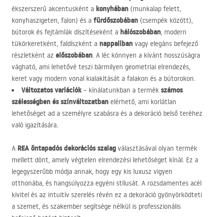
konyhában
ékszerszerű akcentusként a
(munkalap felett,
fürdőszobában
konyhaszigeten, falon) és a
(csempék között),
hálószobában
bútorok és fejtámlák díszítéseként a
, modern
nappaliban
tükörkeretként, faldíszként a
vagy elegáns befejező
előszobában
részletként az
. A léc könnyen a kívánt hosszúságra
vágható, ami lehetővé teszi bármilyen geometriai elrendezés,
keret vagy modern vonal kialakítását a falakon és a bútorokon.
Változatos variációk
számos
– kínálatunkban a termék
szélességben és színváltozatban
elérhető, ami korlátlan
lehetőséget ad a személyre szabásra és a dekoráció belső teréhez
való igazítására.
REA
öntapadós dekorációs szalag
A
választásával olyan termék
mellett dönt, amely végtelen elrendezési lehetőséget kínál. Ez a
legegyszerűbb módja annak, hogy egy kis luxusz vigyen
otthonába, és hangsúlyozza egyéni stílusát. A rozsdamentes acél
kivitel és az intuitív szerelés révén ez a dekoráció gyönyörködteti
a szemet, és szakember segítsége nélkül is professzionális