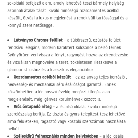
sokoldalú befejező elem, amely lehetővé teszi bármely helyiség
azonnali átalakítását. Kiváló minőségű rozsdamentes acélból
készült, ötvözi a luxus megjelenést a rendkívüli tartóssággal és a
könnyű szerelhetőséggel.
Látványos Chrome felület
– a tükörszerű, ezüstös felület
rendkívül elegáns, modern karaktert kölcsönöz a belső térnek.
Gyönyörűen veri vissza a fényt, ragyogást hozva az elrendezésbe
és vizuálisan megnövelve a teret, tökéletesen illeszkedve a
glamour stílushoz és a klasszikus eleganciához.
Rozsdamentes acélból készült
– ez az anyag teljes korrózió-,
nedvesség- és mechanikai sérülésállóságot garantál. Ennek
köszönhetően a léc hosszú évekig megőrzi kifogástalan
megjelenését, még igényes körülmények között is.
Erős öntapadó réteg
– a léc alsó oldalát kiváló minőségű
szerelőszalag borítja. Ez tiszta és gyors telepítést tesz lehetővé
sima felületeken, ragasztó vagy koszoló szerszámok használata
nélkül.
Széleskörű felhasználás minden helyiségben
– a léc ideális