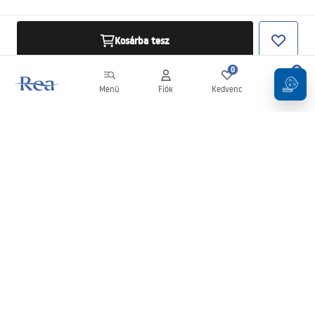
Kosárba tesz
0
0
Menü
Fiók
Kedvenc
Kosár
Hírlevél
Legyen naprakész az újdonságokkal és akciókkal!
Feliratkozás
Adatai megadásával és megerősítésével hozzájárul a hírlevél
fogadásához az
Általános Szerződési Feltételekben