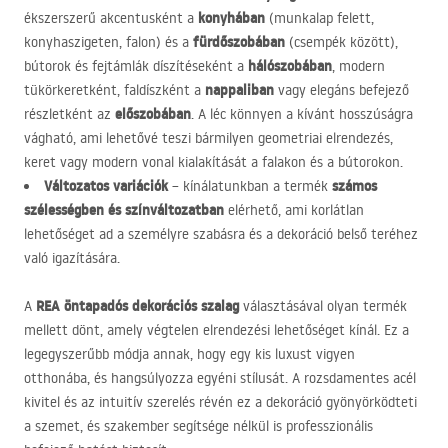
konyhában
ékszerszerű akcentusként a
(munkalap felett,
fürdőszobában
konyhaszigeten, falon) és a
(csempék között),
hálószobában
bútorok és fejtámlák díszítéseként a
, modern
nappaliban
tükörkeretként, faldíszként a
vagy elegáns befejező
előszobában
részletként az
. A léc könnyen a kívánt hosszúságra
vágható, ami lehetővé teszi bármilyen geometriai elrendezés,
keret vagy modern vonal kialakítását a falakon és a bútorokon.
Változatos variációk
számos
– kínálatunkban a termék
szélességben és színváltozatban
elérhető, ami korlátlan
lehetőséget ad a személyre szabásra és a dekoráció belső teréhez
való igazítására.
REA
öntapadós dekorációs szalag
A
választásával olyan termék
mellett dönt, amely végtelen elrendezési lehetőséget kínál. Ez a
legegyszerűbb módja annak, hogy egy kis luxust vigyen
otthonába, és hangsúlyozza egyéni stílusát. A rozsdamentes acél
kivitel és az intuitív szerelés révén ez a dekoráció gyönyörködteti
a szemet, és szakember segítsége nélkül is professzionális