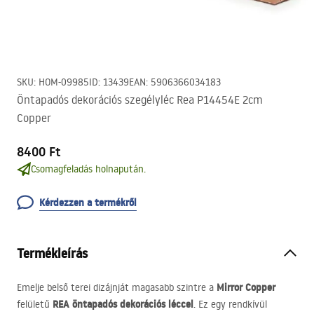
SKU
:
HOM-09985
ID
:
13439
EAN
:
5906366034183
Öntapadós dekorációs szegélyléc Rea P14454E 2cm
Copper
8400 Ft
Csomagfeladás holnapután.
Kérdezzen a termékről
Termékleírás
Mirror Copper
Emelje belső terei dizájnját magasabb szintre a
REA
öntapadós dekorációs léccel
felületű
. Ez egy rendkívül