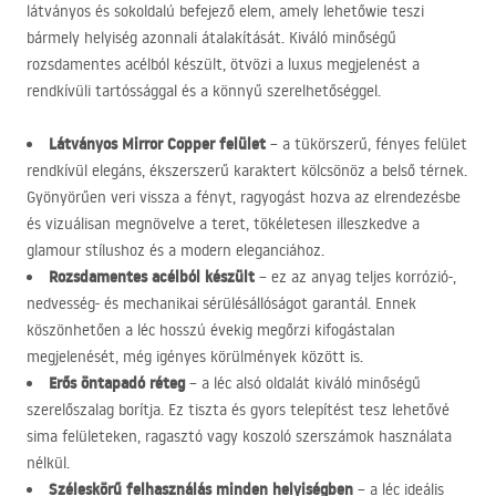
látványos és sokoldalú befejező elem, amely lehetőwie teszi
bármely helyiség azonnali átalakítását. Kiváló minőségű
rozsdamentes acélból készült, ötvözi a luxus megjelenést a
rendkívüli tartóssággal és a könnyű szerelhetőséggel.
Látványos Mirror Copper felület
– a tükörszerű, fényes felület
rendkívül elegáns, ékszerszerű karaktert kölcsönöz a belső térnek.
Gyönyörűen veri vissza a fényt, ragyogást hozva az elrendezésbe
és vizuálisan megnövelve a teret, tökéletesen illeszkedve a
glamour stílushoz és a modern eleganciához.
Rozsdamentes acélból készült
– ez az anyag teljes korrózió-,
nedvesség- és mechanikai sérülésállóságot garantál. Ennek
köszönhetően a léc hosszú évekig megőrzi kifogástalan
megjelenését, még igényes körülmények között is.
Erős öntapadó réteg
– a léc alsó oldalát kiváló minőségű
szerelőszalag borítja. Ez tiszta és gyors telepítést tesz lehetővé
sima felületeken, ragasztó vagy koszoló szerszámok használata
nélkül.
Széleskörű felhasználás minden helyiségben
– a léc ideális