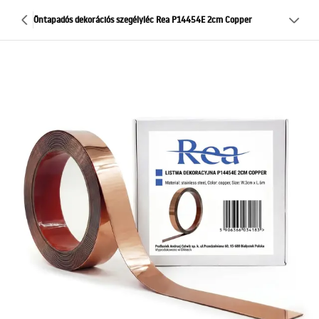
Öntapadós dekorációs szegélyléc Rea P14454E 2cm Copper