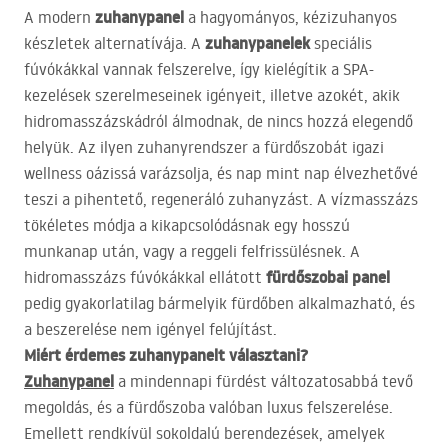
zuhanypanel
A modern
a hagyományos, kézizuhanyos
zuhanypanelek
készletek alternatívája. A
speciális
fúvókákkal vannak felszerelve, így kielégítik a
SPA
-
kezelések szerelmeseinek igényeit, illetve azokét, akik
hidromasszázskádról álmodnak, de nincs hozzá elegendő
helyük. Az ilyen zuhanyrendszer a fürdőszobát igazi
wellness oázissá varázsolja, és nap mint nap élvezhetővé
teszi a pihentető, regeneráló zuhanyzást. A vízmasszázs
tökéletes módja a kikapcsolódásnak egy hosszú
munkanap után, vagy a reggeli felfrissülésnek. A
fürdőszobai panel
hidromasszázs fúvókákkal ellátott
pedig gyakorlatilag bármelyik fürdőben alkalmazható, és
a beszerelése nem igényel felújítást.
Miért érdemes zuhanypanelt választani?
Zuhanypanel
a mindennapi fürdést változatosabbá tevő
megoldás, és a fürdőszoba valóban luxus felszerelése.
Emellett rendkívül sokoldalú berendezések, amelyek