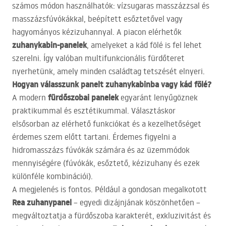
számos módon használhatók: vízsugaras masszázzsal és
masszázsfúvókákkal, beépített esőztetővel vagy
hagyományos kézizuhannyal. A piacon elérhetők
zuhanykabin-panelek
, amelyeket a kád fölé is fel lehet
szerelni. Így valóban multifunkcionális fürdőteret
nyerhetünk, amely minden családtag tetszését elnyeri.
Hogyan válasszunk panelt zuhanykabinba vagy kád fölé?
fürdőszobai panelek
A modern
egyaránt lenyűgöznek
praktikummal és esztétikummal. Választáskor
elsősorban az elérhető funkciókat és a kezelhetőséget
érdemes szem előtt tartani. Érdemes figyelni a
hidromasszázs fúvókák számára és az üzemmódok
mennyiségére (fúvókák, esőztető, kézizuhany és ezek
különféle kombinációi).
A megjelenés is fontos. Például a gondosan megalkotott
Rea zuhanypanel
– egyedi dizájnjának köszönhetően –
megváltoztatja a fürdőszoba karakterét, exkluzivitást és