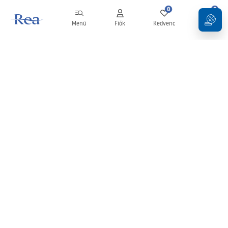
0
0
Menü
Fiók
Kedvenc
Kosár
Hírlevél
Legyen naprakész az újdonságokkal és akciókkal!
Feliratkozás
Adatai megadásával és megerősítésével hozzájárul a hírlevél
fogadásához az
Általános Szerződési Feltételekben
meghatározottak szerint.