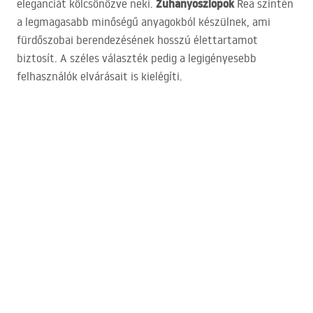
Zuhanyoszlopok
eleganciát kölcsönözve neki.
Rea szintén
a legmagasabb minőségű anyagokból készülnek, ami
fürdőszobai berendezésének hosszú élettartamot
biztosít. A széles választék pedig a legigényesebb
felhasználók elvárásait is kielégíti.