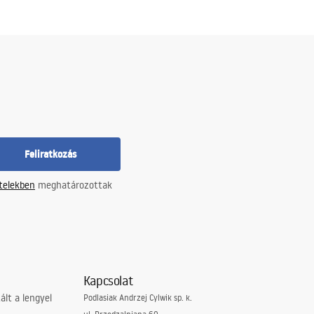
Feliratkozás
ételekben
meghatározottak
Kapcsolat
lt a lengyel
Podlasiak Andrzej Cylwik sp. k.