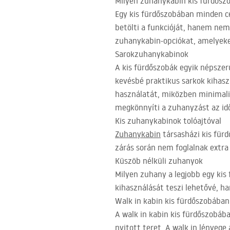
Milyen zuhanykabin kis fürdősz
Egy kis fürdőszobában minden c
betölti a funkcióját, hanem ne
zuhanykabin-opciókat, amelyeke
Sarokzuhanykabinok
A kis fürdőszobák egyik népsze
kevésbé praktikus sarkok kihasz
használatát, miközben minimaliz
megkönnyíti a zuhanyzást az id
Kis zuhanykabinok tolóajtóval
Zuhanykabin
társasházi kis fürd
zárás során nem foglalnak extra
Küszöb nélküli zuhanyok
Milyen zuhany a legjobb egy kis
kihasználását teszi lehetővé, 
Walk in kabin kis fürdőszobában 
A walk in kabin kis fürdőszobáb
nyitott teret. A walk in lényege