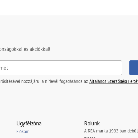
nságokkal és akciókkal!
ősítésével hozzájárul a hírlevél fogadásához az
Általános Szerződési Felt
Ügyfélzóna
Rólunk
A REA márka 1993-ban debütá
Fiókom