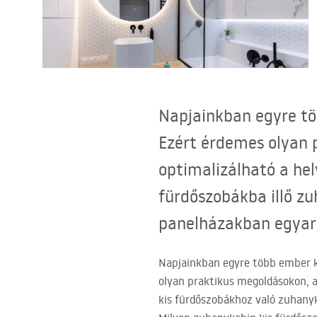
WC-csésze készlet bidével
Mosdókagylók
Fürdőkádak és paravánok
Napjainkban egyre tö
Ezért érdemes olyan 
Fürdőszoba csaptelepek
optimalizálható a hel
Zuhanyszettek
fürdőszobákba illő 
panelházakban egyar
Konyha
Fürdőszobai kiegészítők és
Napjainkban egyre több ember k
bútorok
olyan praktikus megoldásokon, a
kis fürdőszobákhoz való zuhany