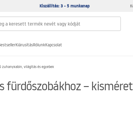
Kiszállítás: 3 - 5 munkanap
K
estseller
Kiárusítás
Rólunk
Kapcsolat
 zuhanykabin, világítás és egyebek
s fürdőszobákhoz – kisméret