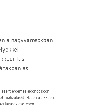
sen a nagyvárosokban.
lyekkel
ikkben kis
házakban és
n ezért érdemes elgondolkodni
optimalizálását. Ebben a cikkben
zi lakások esetében.