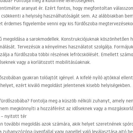
obába? Fontolja meg a különféle lehetőségeket
entiméter aranyat ér. Ezért fontos, hogy megfontoltan válassz
m csökkenti a helyiség használhatóságát sem. Az alábbiakban b
t érdemes figyelembe venni egy kis fürdőszoba megtervezéseko
rű megoldása a sarokmodellek. Konstrukciójuknak köszönhetően h
nálását. Tervezésük a kényelmes használatot szolgálja. Formájuk 
álja a fürdőszoba többi részének lefröcskölését. Emellett számo
őseknek vagy a korlátozott mobilitásúaknak.
őszobában gyakran tolóajtót igényel. A kifelé nyíló ajtókkal ellen
 helyet, ezért kiváló megoldást jelentenek kisebb helyiségekben.
 fürdőszobába? Fontolja meg a küszöb nélküli zuhanyt, amely ne
hanem megkönnyíti a hozzáférést az időseknek vagy a mozgáskorl
– nyitott tér
an további megoldás azok számára, akik helyet szeretnének spóro
 a zuhanyzózóna üvegfallal vagy panellel való leválasztása ajtó be