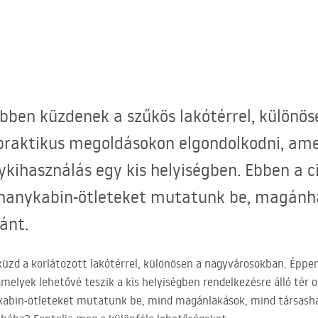
bben küzdenek a szűkös lakótérrel, különö
praktikus megoldásokon elgondolkodni, ame
ykihasználás egy kis helyiségben. Ebben a c
zuhanykabin-ötleteket mutatunk be, magán
ánt.
üzd a korlátozott lakótérrel, különösen a nagyvárosokban. Éppe
melyek lehetővé teszik a kis helyiségben rendelkezésre álló tér 
kabin-ötleteket mutatunk be, mind magánlakások, mind társashá