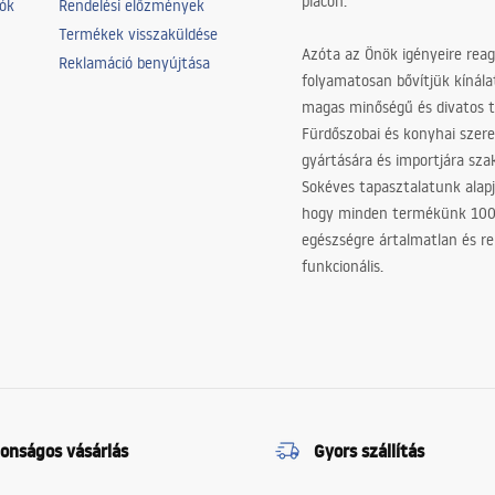
piacon.
iók
Rendelési előzmények
Termékek visszaküldése
Azóta az Önök igényeire reag
Reklamáció benyújtása
folyamatosan bővítjük kínála
magas minőségű és divatos 
Fürdőszobai és konyhai szer
gyártására és importjára sz
Sokéves tapasztalatunk alapj
hogy minden termékünk 10
egészségre ártalmatlan és re
funkcionális.
tonságos vásárlás
Gyors szállítás