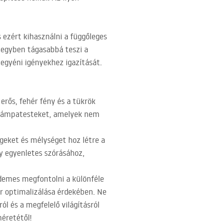
 ezért kihasználni a függőleges
s egyben tágasabbá teszi a
egyéni igényekhez igazítását.
erős, fehér fény és a tükrök
ű lámpatesteket, amelyek nem
egeket és mélységet hoz létre a
y egyenletes szórásához,
rdemes megfontolni a különféle
ér optimalizálása érdekében. Ne
l és a megfelelő világításról
méretétől!