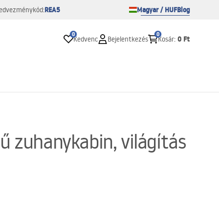
REA5
Magyar / HUF
Blog
edvezménykód:
0
0
0 Ft
Kedvenc
Bejelentkezés
Kosár
:
ű zuhanykabin, világítás