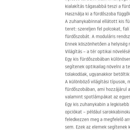
kialakítás tágasabbá teszi a fü
Használja ki a fürdőszoba függől
A zuhanykabinnal ellátott kis f
teret: szereljen fel polcokat, f
fürdőszobát. A moduláris rendsz
Ennek köszönhetően a helyiség 
Világítás – a tér optikai növelés
Egy kis fürdőszobában különösen
segítenek optikailag növelni a 
tolakodóak, ugyanakkor betöltik
A különböző világítási típusok, 
fürdőszobában, ami hozzájárul a
valamint spotlámpákat az egyes 
Egy kis zuhanykabin a legkisebb
opciókat – például sarokkabinok
feledkezzen meg a megfelelő any
sem. Ezek az elemek segítenek k