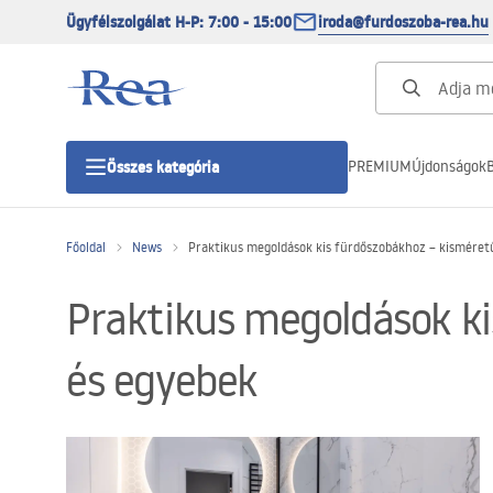
Ügyfélszolgálat H-P: 7:00 - 15:00
iroda@furdoszoba-rea.hu
PREMIUM
Újdonságok
B
Összes kategória
Főoldal
News
Praktikus megoldások kis fürdőszobákhoz – kisméretű
Zuhanykabinok
Praktikus megoldások ki
Zuhanyajtó
és egyebek
Zuhanytálcák
Zuhanylefolyók