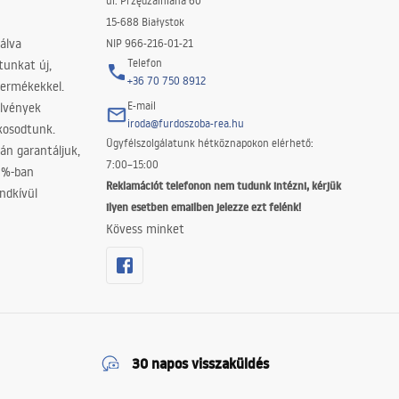
ul. Przędzalniana 60
15-688 Białystok
álva
NIP 966-216-01-21
Telefon
tunkat új,
+36 70 750 8912
termékekkel.
E-mail
elvények
iroda@furdoszoba-rea.hu
akosodtunk.
Ügyfélszolgálatunk hétköznapokon elérhető:
án garantáljuk,
7:00–15:00
0%-ban
Reklamációt telefonon nem tudunk intézni, kérjük
ndkívül
ilyen esetben emailben jelezze ezt felénk!
Kövess minket
30 napos visszaküldés