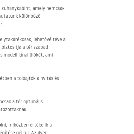
on zuhanykabint, amely nemcsak
emutatunk különböző
r:
elytakarékosak, lehetővé téve a
biztosítja a tér szabad
s modell kínál ülőkét, ami
tétben a tolóajtók a nyitás és
mcsak a tér optimális
átozottaknak.
lni, miközben értékelik a
építése nélkül. Az ilyen