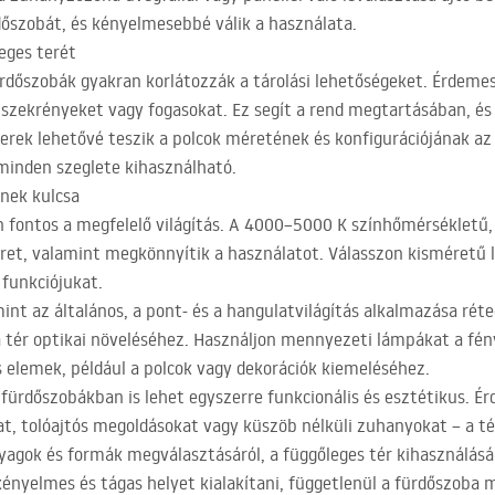
rdőszobát, és kényelmesebbé válik a használata.
eges terét
ürdőszobák gyakran korlátozzák a tárolási lehetőségeket. Érdemes
ali szekrényeket vagy fogasokat. Ez segít a rend megtartásában, é
erek lehetővé teszik a polcok méretének és konfigurációjának az 
minden szeglete kihasználható.
ének kulcsa
 fontos a megfelelő világítás. A 4000–5000 K színhőmérsékletű, 
teret, valamint megkönnyítik a használatot. Válasszon kisméret
 funkciójukat.
mint az általános, a pont- és a hangulatvilágítás alkalmazása rét
 tér optikai növeléséhez. Használjon mennyezeti lámpákat a fén
elemek, például a polcok vagy dekorációk kiemeléséhez.
 fürdőszobákban is lehet egyszerre funkcionális és esztétikus. É
at, tolóajtós megoldásokat vagy küszöb nélküli zuhanyokat – a t
agok és formák megválasztásáról, a függőleges tér kihasználásáró
ényelmes és tágas helyet kialakítani, függetlenül a fürdőszoba 