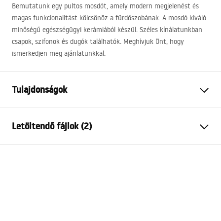
Bemutatunk egy pultos mosdót, amely modern megjelenést és
magas funkcionalitást kölcsönöz a fürdőszobának. A mosdó kiváló
minőségű egészségügyi kerámiából készül. Széles kínálatunkban
csapok, szifonok és dugók találhatók. Meghívjuk Önt, hogy
ismerkedjen meg ajánlatunkkal.
Tulajdonságok
Felszerelés
Pultra helyezett , Fali
Letöltendő fájlok (2)
Anyag
Kerámia
Szín
Fehér
Telepítési utasítások
Kivitel
Fényes
Basin.pdf
Hosszúság
595
mm
Szélesség
455
mm
Garanciális feltételek
Magasság
140
mm
Warranty_Terms_and_Conditions_Basins_-_5.pdf