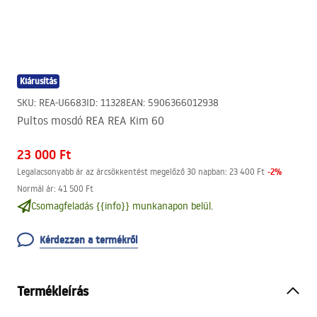
Kiárusítás
SKU
:
REA-U6683
ID
:
11328
EAN
:
5906366012938
Pultos mosdó REA REA Kim 60
23 000 Ft
-
2
%
Legalacsonyabb ár az árcsökkentést megelőző 30 napban:
23 400 Ft
Normál ár
:
41 500 Ft
Csomagfeladás {{info}} munkanapon belül.
Kérdezzen a termékről
Termékleírás