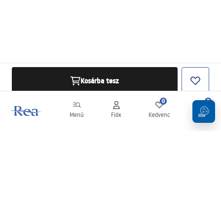
Kosárba tesz
0
0
Menü
Fiók
Kedvenc
Kosár
Hírlevél
Legyen naprakész az újdonságokkal és akciókkal!