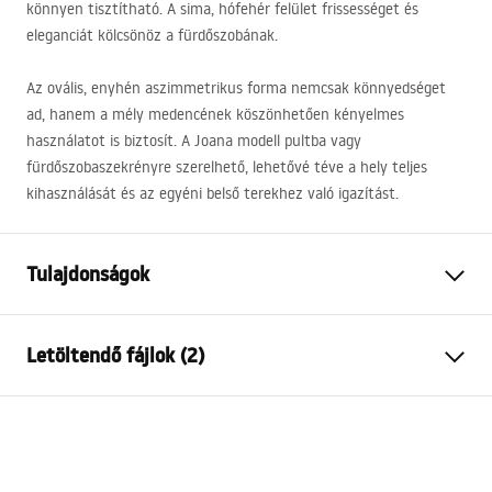
könnyen tisztítható. A sima, hófehér felület frissességet és
eleganciát kölcsönöz a fürdőszobának.
Az ovális, enyhén aszimmetrikus forma nemcsak könnyedséget
ad, hanem a mély medencének köszönhetően kényelmes
használatot is biztosít. A Joana modell pultba vagy
fürdőszobaszekrényre szerelhető, lehetővé téve a hely teljes
kihasználását és az egyéni belső terekhez való igazítást.
Tulajdonságok
Felszerelés
Pultra helyezett
Letöltendő fájlok (2)
Anyag
Kerámia
Szín
Fehér
Telepítési utasítások
Kivitel
Fényes
Basin.pdf
Hosszúság
505
mm