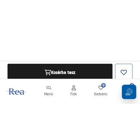
Kosárba tesz
0
0
Menü
Fiók
Kedvenc
Kosár
Hírlevél
Legyen naprakész az újdonságokkal és akciókkal!