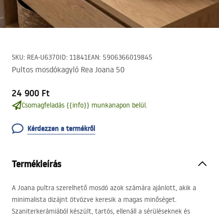
SKU
:
REA-U6370
ID
:
11841
EAN
:
5906366019845
Pultos mosdókagyló Rea Joana 50
24 900 Ft
Csomagfeladás {{info}} munkanapon belül.
Kérdezzen a termékről
Termékleírás
A Joana pultra szerelhető mosdó azok számára ajánlott, akik a
minimalista dizájnt ötvözve keresik a magas minőséget.
Szaniterkerámiából készült, tartós, ellenáll a sérüléseknek és