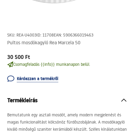
SKU
:
REA-U4003
ID
:
11708
EAN
:
5906366019463
Pultos mosdókagyló Rea Marcela 50
30 500 Ft
Csomagfeladás {{info}} munkanapon belül.
Kérdezzen a termékről
Termékleírás
Bemutatunk egy asztali mosdót, amely modern megjelenést és
magas funkcionalitást kölcsönöz fürdőszobájának. A mosdókagyló
kiváló minőségű szaniter kerámiából készült. Széles kínálatunkban