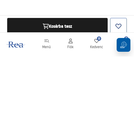
Kosárba tesz
0
0
Menü
Fiók
Kedvenc
Kosár
Hírlevél
Legyen naprakész az újdonságokkal és akciókkal!
Feliratkozás