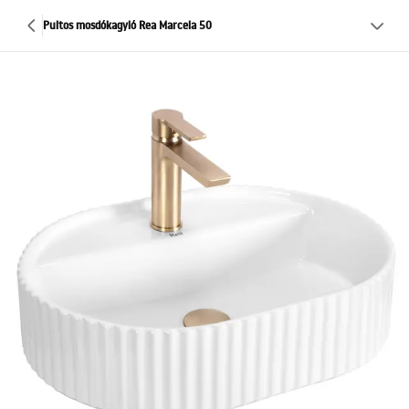
Pultos mosdókagyló Rea Marcela 50