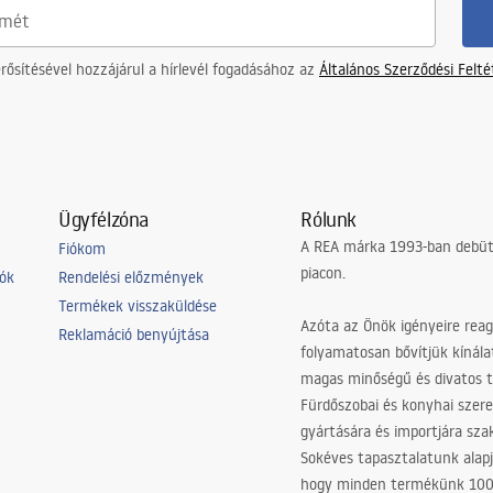
ősítésével hozzájárul a hírlevél fogadásához az
Általános Szerződési Felt
Ügyfélzóna
Rólunk
A REA márka 1993-ban debütá
Fiókom
piacon.
iók
Rendelési előzmények
Termékek visszaküldése
Azóta az Önök igényeire reag
Reklamáció benyújtása
folyamatosan bővítjük kínála
magas minőségű és divatos 
Fürdőszobai és konyhai szer
gyártására és importjára sz
Sokéves tapasztalatunk alapj
hogy minden termékünk 10