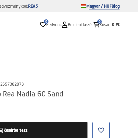
REA5
Magyar / HUF
Blog
edvezménykód:
0
0
0 Ft
Kedvenc
Bejelentkezés
Kosár
:
02557382873
ó Rea Nadia 60 Sand
Kosárba tesz