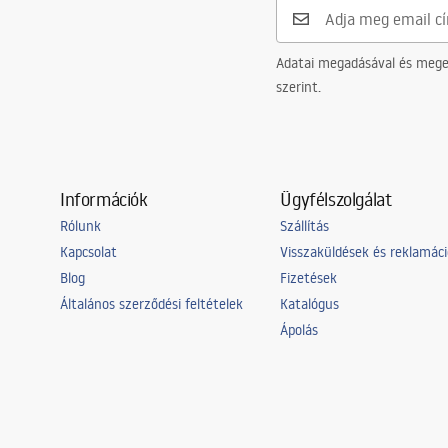
Csaptelep szerelési lyuk
Nem
Túlfolyónyílás
Nem
Adatai megadásával és meger
szerint.
Információk
Ügyfélszolgálat
Rólunk
Szállítás
Kapcsolat
Visszaküldések és reklamác
Blog
Fizetések
Általános szerződési feltételek
Katalógus
Ápolás