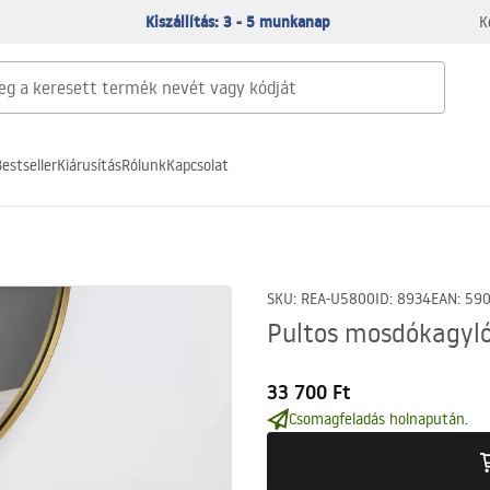
Kiszállítás: 3 - 5 munkanap
K
estseller
Kiárusítás
Rólunk
Kapcsolat
SKU
:
REA-U5800
ID
:
8934
EAN
:
59
Pultos mosdókagyl
33 700 Ft
Csomagfeladás holnapután.