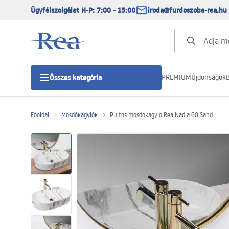
Ügyfélszolgálat H-P: 7:00 - 15:00
iroda@furdoszoba-rea.hu
PREMIUM
Újdonságok
B
Összes kategória
Főoldal
Mosdókagylók
Pultos mosdókagyló Rea Nadia 60 Sand
Zuhanykabinok
Zuhanyajtó
Zuhanytálcák
Zuhanylefolyók