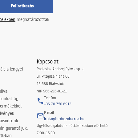
Feliratkozás
ételekben
meghatározottak
Kapcsolat
lt a lengyel
Podlasiak Andrzej Cylwik sp. k.
ul. Przędzalniana 60
15-688 Białystok
álva
NIP 966-216-01-21
Telefon
tunkat új,
+36 70 750 8912
termékekkel.
E-mail
elvények
iroda@furdoszoba-rea.hu
akosodtunk.
Ügyfélszolgálatunk hétköznapokon elérhető:
án garantáljuk,
7:00–15:00
0%-ban