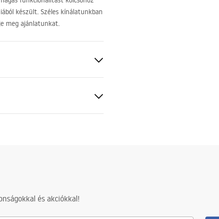
agas funkcionalitást kölcsönöz
ából készült. Széles kínálatunkban
je meg ajánlatunkat.
ezett
ciális feltételek
nty_Terms_and_Conditions_
_-_5.pdf
nságokkal és akciókkal!