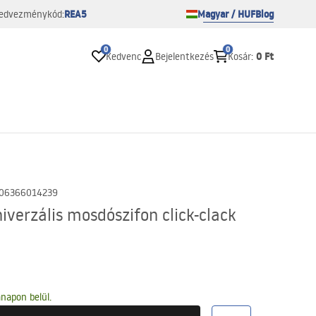
REA5
Magyar / HUF
Blog
edvezménykód:
0
0
0 Ft
Kedvenc
Bejelentkezés
Kosár
:
06366014239
verzális mosdószifon click-clack
napon belül.