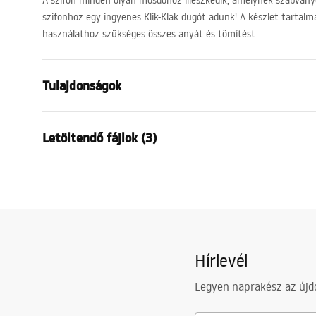
A szifon minden olyan mosdóhoz illeszkedik, amelynek szabvány
szifonhoz egy ingyenes Klik-Klak dugót adunk! A készlet tartal
használathoz szükséges összes anyát és tömítést.
Tulajdonságok
Leeresztő típusa
túlfolyó lyu
Letöltendő fájlok (3)
Anyag
sárgaréz
Szín
Szálcsiszolt
Garanciális feltételek
Bizto
Garancia
24 Hónap
Warranty_Terms_and_Conditions_
Warra
Kivitel
szálcsiszolt
Siphons_-_24.pdf
Plugs_
A mosdókagyló átmérője:
45
mm
Hírlevél
Összeszerelési útmutató
Plug_and_Siphon.pdf
Legyen naprakész az újdo