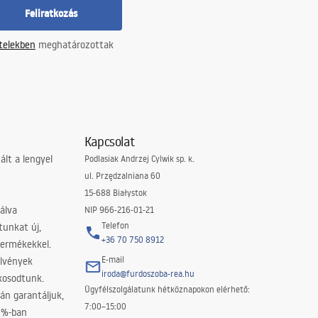
Feliratkozás
ételekben
meghatározottak
Kapcsolat
lt a lengyel
Podlasiak Andrzej Cylwik sp. k.
ul. Przędzalniana 60
15-688 Białystok
álva
NIP 966-216-01-21
Telefon
tunkat új,
+36 70 750 8912
termékekkel.
E-mail
elvények
iroda@furdoszoba-rea.hu
akosodtunk.
Ügyfélszolgálatunk hétköznapokon elérhető:
án garantáljuk,
7:00–15:00
0%-ban