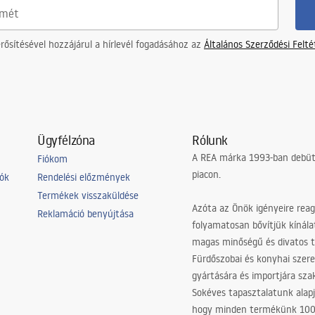
ősítésével hozzájárul a hírlevél fogadásához az
Általános Szerződési Felt
Ügyfélzóna
Rólunk
A REA márka 1993-ban debütá
Fiókom
piacon.
iók
Rendelési előzmények
Termékek visszaküldése
Azóta az Önök igényeire reag
Reklamáció benyújtása
folyamatosan bővítjük kínála
magas minőségű és divatos 
Fürdőszobai és konyhai szer
gyártására és importjára sz
Sokéves tapasztalatunk alapj
hogy minden termékünk 10