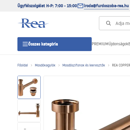
Ügyfélszolgálat H-P: 7:00 - 15:00
iroda@furdoszoba-rea.hu
PREMIUM
Újdonságok
B
Összes kategória
Főoldal
Mosdókagylók
Mosdószifonok és leeresztők
REA COPPER 
Zuhanykabinok
Zuhanyajtó
Zuhanytálcák
Zuhanylefolyók