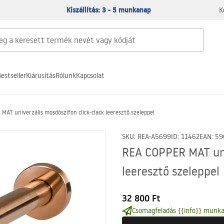
Kiszállítás: 3 - 5 munkanap
K
estseller
Kiárusítás
Rólunk
Kapcsolat
MAT univerzális mosdószifon click-clack leeresztő szeleppel
SKU
:
REA-A5699
ID
:
11462
EAN
:
59
REA COPPER MAT uni
leeresztő szeleppel
32 800 Ft
Csomagfeladás {{info}} munka