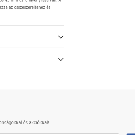
os 45 mm-es lefolyónyílása van. A
mazza az összeszereléshez és
kkal, túlfolyó lyuk nélkül
 réz
nsági információk
nty_Terms_and_Conditions_
and_Siphons.pdf
nságokkal és akciókkal!