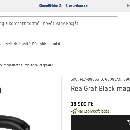
Kiszállítás: 3 - 5 munkanap
K
estseller
Kiárusítás
Rólunk
Kapcsolat
ck magasított fürdőszobai csaptelep
SKU
:
REA-B8665
ID
:
6008
EAN
:
59
Rea Graf Black mag
18 500 Ft
Mai Csomagfeladás