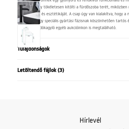
Bemutatunk Önnek egy gyönyörű és rendkívül funkcionális és mo
termék, amely tökéletesen kitölti a fürdőszoba terét, miközben 
megjelenését és esztétikáját. A csap úgy van kialakítva, hogy 
szerelhető. Egy speciális gyártási fázisnak köszönhetően tartós 
szifonos mosdókagyló egyéb aukcióinkon is megtalálható.
Tulajdonságok
Csaptelep típusa
mosdó
Letöltendő fájlok (3)
Felszerelés
Álló
Szín
Fekete
Garanciális feltételek
Kifolyócső típusa
Fix
Össze
Warranty_Terms_and_Conditions_
faucet
Anyag
Sárgaréz
Faucets_-_5.pdf
Kifolyó tartomány
140
mm
Hírlevél
Magasság
305
mm
Biztonsági információk
Bevonási technológia
Galvanizálá