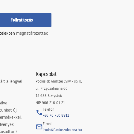
Feliratkozás
ételekben
meghatározottak
Kapcsolat
lt a lengyel
Podlasiak Andrzej Cylwik sp. k.
ul. Przędzalniana 60
15-688 Białystok
álva
NIP 966-216-01-21
Telefon
tunkat új,
+36 70 750 8912
termékekkel.
E-mail
elvények
iroda@furdoszoba-rea.hu
akosodtunk.