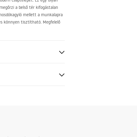
dern csaptelepet. Ez egy olyan
megőrzi a belső tér kifogástalan
a mosdókagyló mellett a munkalapra
és könnyen tisztítható. Megfelelő
szerelési útmutató
.pdf
s