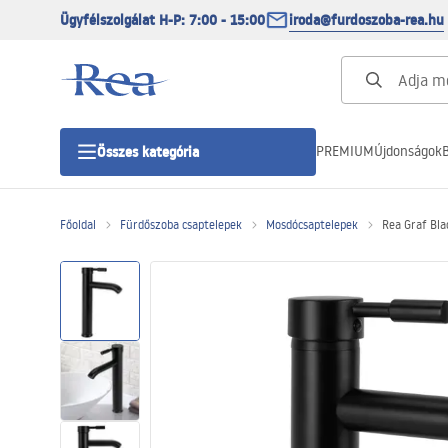
Ügyfélszolgálat H-P: 7:00 - 15:00
iroda@furdoszoba-rea.hu
PREMIUM
Újdonságok
B
Összes kategória
Főoldal
Fürdőszoba csaptelepek
Mosdócsaptelepek
Rea Graf Bla
Zuhanykabinok
Zuhanyajtó
Zuhanytálcák
Zuhanylefolyók