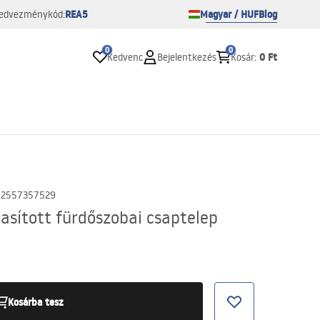
REA5
Magyar / HUF
Blog
edvezménykód:
0
0
0 Ft
Kedvenc
Bejelentkezés
Kosár
:
02557357529
asított fürdőszobai csaptelep
Kosárba tesz