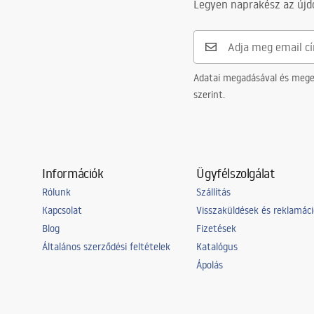
Safety_Information_Faucets.pdf
Legyen naprakész az újdo
Csatlakozás átmérője
3/8 col
Garancia
24 Hónap
Adatai megadásával és meger
szerint.
Információk
Ügyfélszolgálat
Rólunk
Szállítás
Kapcsolat
Visszaküldések és reklamác
Blog
Fizetések
Általános szerződési feltételek
Katalógus
Ápolás