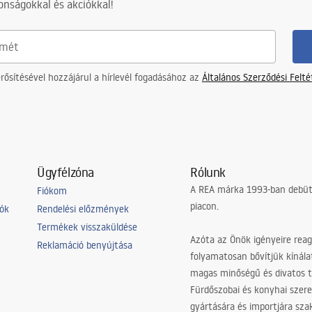
nságokkal és akciókkal!
ősítésével hozzájárul a hírlevél fogadásához az
Általános Szerződési Felt
Ügyfélzóna
Rólunk
A REA márka 1993-ban debütá
Fiókom
piacon.
iók
Rendelési előzmények
Termékek visszaküldése
Azóta az Önök igényeire reag
Reklamáció benyújtása
folyamatosan bővítjük kínála
magas minőségű és divatos 
Fürdőszobai és konyhai szer
gyártására és importjára sz