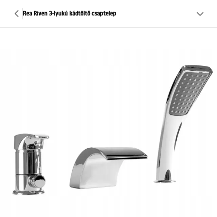
Rea Riven 3-lyukú kádtöltő csaptelep