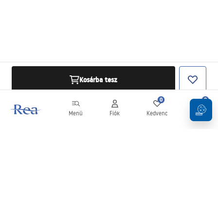
Kosárba tesz
0
0
Menü
Fiók
Kedvenc
Kosár
Hírlevél
Legyen naprakész az újdonságokkal és akciókkal!