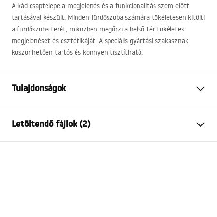
A kád csaptelepe a megjelenés és a funkcionalitás szem előtt
tartásával készült. Minden fürdőszoba számára tökéletesen kitölti
a fürdőszoba terét, miközben megőrzi a belső tér tökéletes
megjelenését és esztétikáját. A speciális gyártási szakasznak
köszönhetően tartós és könnyen tisztítható.
Tulajdonságok
Csaptelep típusa
fürdőkád
Letöltendő fájlok (2)
Felszerelés
Pultra helyezett , Fürdőkád
Szín
Króm
Telepítési utasítások
Kifolyócső típusa
Fix
Faucet.pdf
Anyag
Sárgaréz, ABS
Kifolyó tartomány
140
mm
Garanciális feltételek
Magasság
240
mm
Warranty_Terms_and_Conditions_Faucets_-_5.pdf