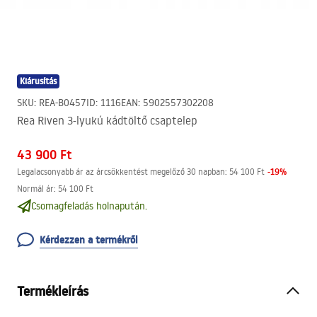
Kiárusítás
SKU
:
REA-B0457
ID
:
1116
EAN
:
5902557302208
Rea Riven 3-lyukú kádtöltő csaptelep
43 900 Ft
-
19
%
Legalacsonyabb ár az árcsökkentést megelőző 30 napban:
54 100 Ft
Normál ár
:
54 100 Ft
Csomagfeladás holnapután.
Kérdezzen a termékről
Termékleírás