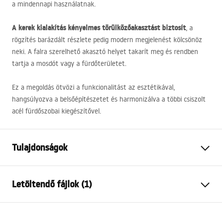
a mindennapi használatnak.
A kerek kialakítás kényelmes törülközőakasztást biztosít
, a
rögzítés barázdált részlete pedig modern megjelenést kölcsönöz
neki. A falra szerelhető akasztó helyet takarít meg és rendben
tartja a mosdót vagy a fürdőterületet.
Ez a megoldás ötvözi a funkcionalitást az esztétikával,
hangsúlyozva a belsőépítészetet és harmonizálva a többi csiszolt
acél fürdőszobai kiegészítővel.
Tulajdonságok
Szín
Szálcsiszolt acél, Szürke
Letöltendő fájlok (1)
Anyag
Fém
Felszerelés
Csavarozható
Garanciális feltételek
Szélesség
215
mm