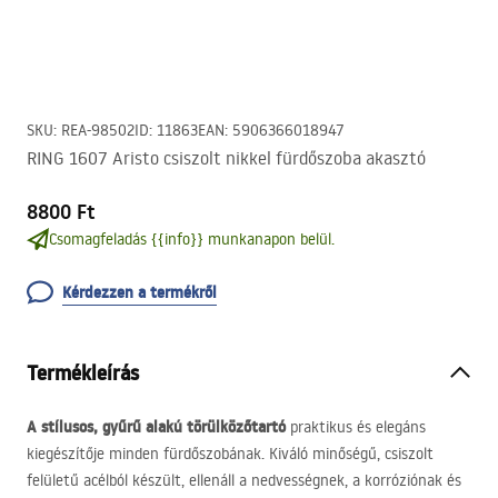
SKU
:
REA-98502
ID
:
11863
EAN
:
5906366018947
RING 1607 Aristo csiszolt nikkel fürdőszoba akasztó
8800 Ft
Csomagfeladás {{info}} munkanapon belül.
Kérdezzen a termékről
Termékleírás
A stílusos, gyűrű alakú törülközőtartó
praktikus és elegáns
kiegészítője minden fürdőszobának. Kiváló minőségű, csiszolt
felületű acélból készült, ellenáll a nedvességnek, a korróziónak és