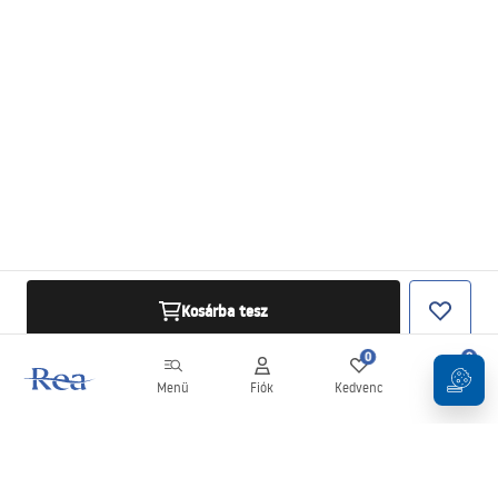
Kosárba tesz
0
0
Menü
Fiók
Kedvenc
Kosár
Hírlevél