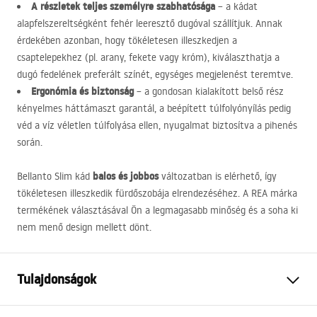
A részletek teljes személyre szabhatósága
– a kádat
alapfelszereltségként fehér leeresztő dugóval szállítjuk. Annak
érdekében azonban, hogy tökéletesen illeszkedjen a
csaptelepekhez (pl. arany, fekete vagy króm), kiválaszthatja a
dugó fedelének preferált színét, egységes megjelenést teremtve.
Ergonómia és biztonság
– a gondosan kialakított belső rész
kényelmes háttámaszt garantál, a beépített túlfolyónyílás pedig
véd a víz véletlen túlfolyása ellen, nyugalmat biztosítva a pihenés
során.
balos és jobbos
Bellanto Slim kád
változatban is elérhető, így
tökéletesen illeszkedik fürdőszobája elrendezéséhez. A
REA
márka
termékének választásával Ön a legmagasabb minőség és a soha ki
nem menő design mellett dönt.
Tulajdonságok
Fürdőkád típus
sarok