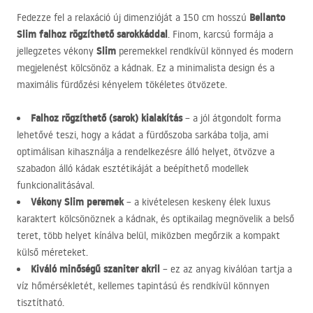
Bellanto
Fedezze fel a relaxáció új dimenzióját a 150 cm hosszú
Slim falhoz rögzíthető sarokkáddal
. Finom, karcsú formája a
Slim
jellegzetes vékony
peremekkel rendkívül könnyed és modern
megjelenést kölcsönöz a kádnak. Ez a minimalista design és a
maximális fürdőzési kényelem tökéletes ötvözete.
Falhoz rögzíthető (sarok) kialakítás
– a jól átgondolt forma
lehetővé teszi, hogy a kádat a fürdőszoba sarkába tolja, ami
optimálisan kihasználja a rendelkezésre álló helyet, ötvözve a
szabadon álló kádak esztétikáját a beépíthető modellek
funkcionalitásával.
Vékony Slim peremek
– a kivételesen keskeny élek luxus
karaktert kölcsönöznek a kádnak, és optikailag megnövelik a belső
teret, több helyet kínálva belül, miközben megőrzik a kompakt
külső méreteket.
Kiváló minőségű szaniter akril
– ez az anyag kiválóan tartja a
víz hőmérsékletét, kellemes tapintású és rendkívül könnyen
tisztítható.