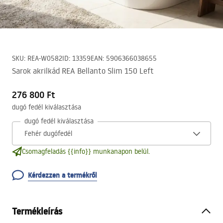
SKU
:
REA-W0582
ID
:
13359
EAN
:
5906366038655
Sarok akrilkád REA Bellanto Slim 150 Left
276 800 Ft
dugó fedél kiválasztása
dugó fedél kiválasztása
Csomagfeladás {{info}} munkanapon belül.
Kérdezzen a termékről
Termékleírás