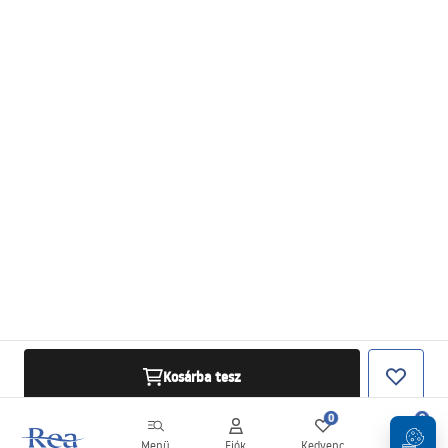
Kosárba tesz
0
0
Menü
Fiók
Kedvenc
Kosár