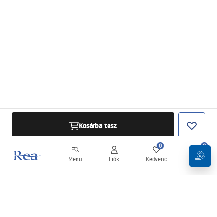
Kosárba tesz
0
0
Menü
Fiók
Kedvenc
Kosár
Hírlevél
Legyen naprakész az újdonságokkal és akciókkal!