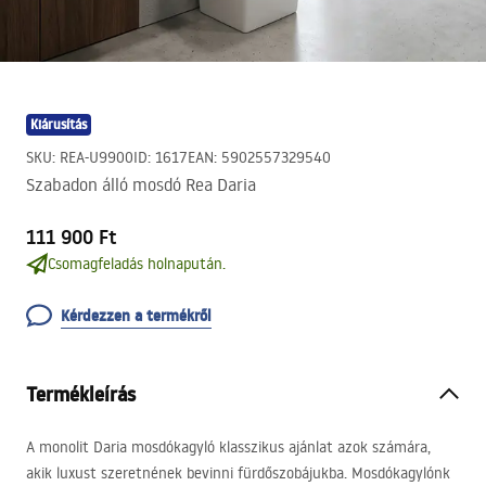
Kiárusítás
SKU
:
REA-U9900
ID
:
1617
EAN
:
5902557329540
Szabadon álló mosdó Rea Daria
111 900 Ft
Csomagfeladás holnapután.
Kérdezzen a termékről
Termékleírás
A monolit Daria mosdókagyló klasszikus ajánlat azok számára,
akik luxust szeretnének bevinni fürdőszobájukba. Mosdókagylónk