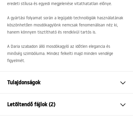
eredeti stílusa és egyedi megjelenése vitathatatlan előnye.
A gyártási folyamat során a legújabb technológiák használatának
köszönhetően mosdókagylónk nemcsak fenomenálisan néz ki,
hanem könnyen tisztítható és rendkívül tartós is.
A Daria szabadon álló mosdókagyló az időtlen elegancia és
minőség szimbóluma. Mindez felkelti majd minden vendége
figyelmét.
Tulajdonságok
Felszerelés
Szabadon álló
Letöltendő fájlok (2)
Anyag
Kerámia
Szín
Fehér
Garanciális feltételek
Kivitel
Fényes
Warranty_Terms_and_Conditions_Basins_-_5.pdf