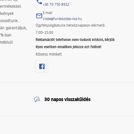
+36 70 750 8912
termékekkel.
E-mail
elvények
iroda@furdoszoba-rea.hu
akosodtunk.
Ügyfélszolgálatunk hétköznapokon elérhető:
án garantáljuk,
7:00–15:00
0%-ban
Reklamációt telefonon nem tudunk intézni, kérjük
ndkívül
ilyen esetben emailben jelezze ezt felénk!
Kövess minket
30 napos visszaküldés