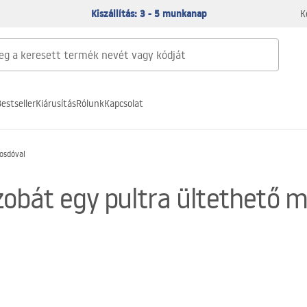
Kiszállítás: 3 - 5 munkanap
K
estseller
Kiárusítás
Rólunk
Kapcsolat
osdóval
zobát egy pultra ültethető 