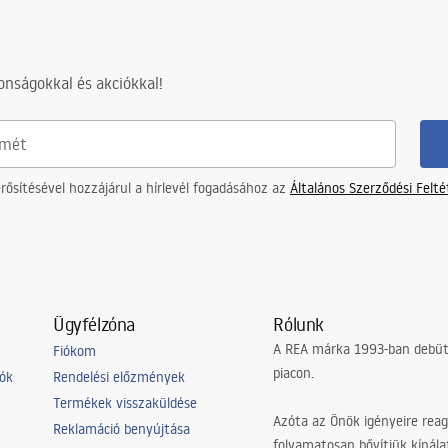
nságokkal és akciókkal!
ősítésével hozzájárul a hírlevél fogadásához az
Általános Szerződési Felt
Ügyfélzóna
Rólunk
A REA márka 1993-ban debütá
Fiókom
piacon.
iók
Rendelési előzmények
Termékek visszaküldése
Azóta az Önök igényeire reag
Reklamáció benyújtása
folyamatosan bővítjük kínála