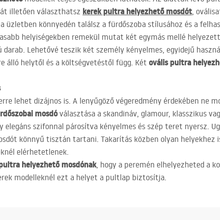
kerek pultra helyezhető mosdót
át illetően választhatsz
, ovális
 üzletben könnyedén találsz a fürdőszoba stílusához és a felha
ágasabb helyiségekben remekül mutat két egymás mellé helyezet
ú darab. Lehetővé teszik két személy kényelmes, egyidejű használ
ovális pultra helye
e álló helytől és a költségvetéstől függ. Két
s
erre lehet dizájnos is. A lenyűgöző végeredmény érdekében ne mon
ürdőszobai mosdó
választása a skandináv, glamour, klasszikus vag
y elegáns szifonnal párosítva kényelmes és szép teret nyersz. Ug
osdót könnyű tisztán tartani. Takarítás közben olyan helyekhez 
knél elérhetetlenek.
 pultra helyezhető mosdónak
, hogy a peremén elhelyezheted a 
rek modelleknél ezt a helyet a pultlap biztosítja.