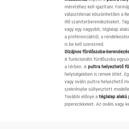
méretéhez kell igazítani. Formáj
választéknak köszönhetően a Rea
illő szaniterberendezéseket. T
vagy egy nagyobb, téglalap alak
a preferenciáktól, a rendelkezésr
is be kell szerezned.
Dizájnos fürdőszoba-berendezé
A funkcionális fürdőszoba egysz
pultra helyezhető f
a térben. A
helyiségekben is remek ötlet. Eg
vagy ovális pultra helyezhető m
szekrénybe süllyesztett modelle
téglalap alakú
További előnye a
piperecikkeket. Az ovális vagy ke