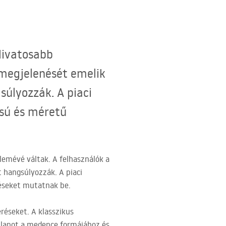
divatosabb
megjelenését emelik
súlyozzák. A piaci
usú és méretű
lemévé váltak. A felhasználók a
 hangsúlyozzák. A piaci
zéseket mutatnak be.
éseket. A klasszikus
ltlapot a medence formájához és