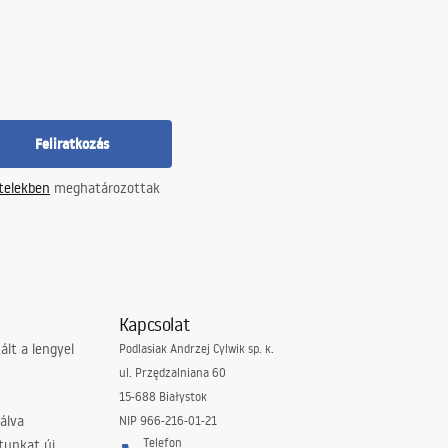
Feliratkozás
ételekben
meghatározottak
Kapcsolat
lt a lengyel
Podlasiak Andrzej Cylwik sp. k.
ul. Przędzalniana 60
15-688 Białystok
álva
NIP 966-216-01-21
Telefon
tunkat új,