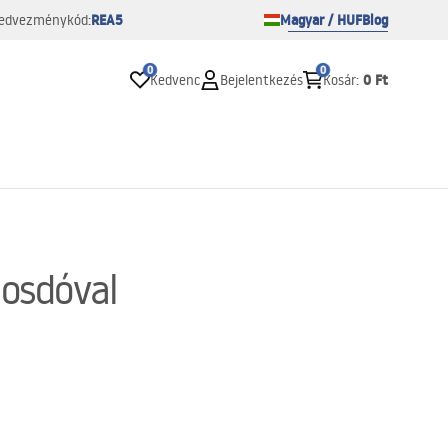
REA5
Magyar / HUF
Blog
edvezménykód:
0
0
0 Ft
Kedvenc
Bejelentkezés
Kosár
:
mosdóval