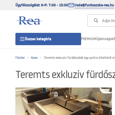
Ügyfélszolgálat H-P: 7:00 - 15:00
iroda@furdoszoba-rea.hu
PREMIUM
Újdonságok
B
Összes kategória
Főoldal
News
Teremts exkluzív fürdőszobát egy pultra ültethető m
Zuhanykabinok
Teremts exkluzív fürdős
Zuhanyajtó
Zuhanytálcák
Zuhanylefolyók