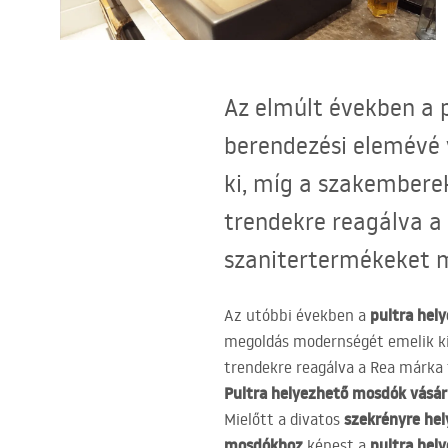
WC-csésze készlet bidével
Mosdókagylók
Az elmúlt években a 
Fürdőkádak és paravánok
berendezési elemévé 
ki, míg a szakemberek
Fürdőszoba csaptelepek
trendekre reagálva a
Zuhanyszettek
szanitertermékeket 
Konyha
pultra hel
Az utóbbi években a
megoldás modernségét emelik k
Fürdőszobai kiegészítők és
trendekre reagálva a Rea márka
bútorok
Pultra helyezhető mosdók vásár
szekrényre he
Mielőtt a divatos
mosdókhoz
pultra hel
képest a