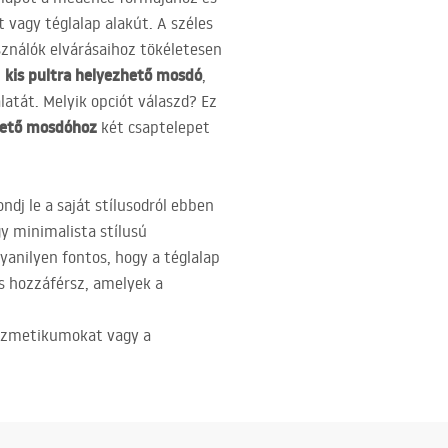
at vagy téglalap alakút. A széles
sználók elvárásaihoz tökéletesen
kis pultra helyezhető mosdó
t
,
atát. Melyik opciót válaszd? Ez
zhető mosdóhoz
két csaptelepet
dj le a saját stílusodról ebben
y minimalista stílusú
yanilyen fontos, hogy a téglalap
is hozzáférsz, amelyek a
kozmetikumokat vagy a