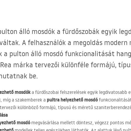
pulton álló mosdók a fürdőszobák egyik leg
váltak. A felhasználók a megoldás modern 
 a pulton álló mosdó funkcionalitását hang
 Rea márka tervezői különféle formájú, típ
mutatnak be.
yezhető mosdók
a fürdőszobai felszerelések egyik legdivatosabb e
pultra helyezhető mosdó
i, míg a szakemberek a
funkcionalitását
 tervezői különböző formájú, típusú és méretű szaniterberende
lása
lyezhető mosdó
megvásárlása mellett döntesz, végezz pontos mér
yezhető
modellek teljes egészükben láthatók. Az alattuk lévő pu