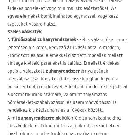
fejlett modelljeit. Az olcsóbb alapverziók között találsz
érdekes paneleket vagy minimalista esőztetőket. Az
egyes elemeket kombinálhatod egymással, vagy kész
szetteket vásárolhatsz.
Széles választék
fürdőszobai zuhanyrendszerek
A
széles választéka remek
lehetőség a sikeres, kedvező árú vásárlásra. A modern,
krómozott és acél elemekkel díszített modellek mellett
vintage kivitelű paneleket is találsz. Emellett érdekes
zuhanyrendszer
opció a választott
árnyalatának
megválasztása, hogy tökéletes összhangban legyen a
belső tér többi részletével. A legtöbb modell extra polccal
a kozmetikumok számára, valamint folyamatos
hőmérséklet-szabályozással és üzemmódváltással is
rendelkezik a kézizuhany és a fúvókák között.
zuhanyrendszereink
A mi
különféle zuhanykabinokhoz
illeszkednek, és kifinomult dizájnjuknak köszönhetően
jóval többek, mint a fürdőszoba egy újabb eleme.