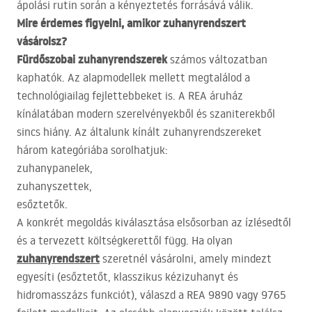
ápolási rutin során a kényeztetés forrásává válik.
Mire érdemes figyelni, amikor zuhanyrendszert
vásárolsz?
Fürdőszobai zuhanyrendszerek
számos változatban
kaphatók. Az alapmodellek mellett megtalálod a
technológiailag fejlettebbeket is. A
REA
áruház
kínálatában modern szerelvényekből és szaniterekből
sincs hiány. Az általunk kínált zuhanyrendszereket
három kategóriába sorolhatjuk:
zuhanypanelek,
zuhanyszettek,
esőztetők.
A konkrét megoldás kiválasztása elsősorban az ízlésedtől
és a tervezett költségkerettől függ. Ha olyan
zuhanyrendszert
szeretnél vásárolni, amely mindezt
egyesíti (esőztetőt, klasszikus kézizuhanyt és
hidromasszázs funkciót), válaszd a
REA
9890 vagy 9765