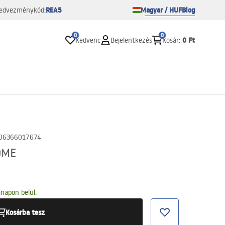
REA5
Magyar / HUF
Blog
edvezménykód:
0
0
0 Ft
Kedvenc
Bejelentkezés
Kosár
:
06366017674
OME
napon belül.
Kosárba tesz