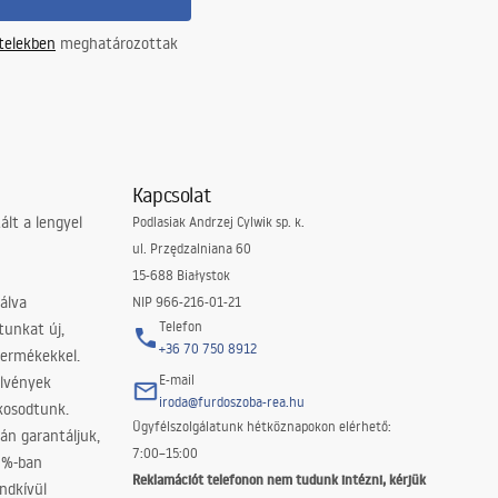
ételekben
meghatározottak
Kapcsolat
lt a lengyel
Podlasiak Andrzej Cylwik sp. k.
ul. Przędzalniana 60
15-688 Białystok
álva
NIP 966-216-01-21
Telefon
tunkat új,
+36 70 750 8912
termékekkel.
E-mail
elvények
iroda@furdoszoba-rea.hu
akosodtunk.
Ügyfélszolgálatunk hétköznapokon elérhető:
án garantáljuk,
7:00–15:00
0%-ban
Reklamációt telefonon nem tudunk intézni, kérjük
ndkívül