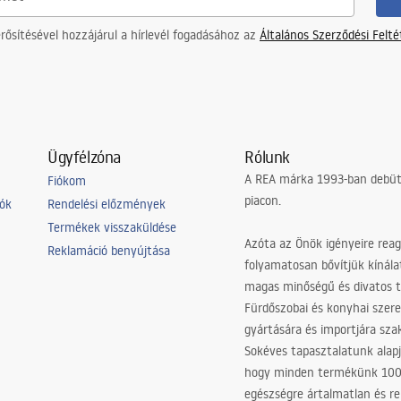
ősítésével hozzájárul a hírlevél fogadásához az
Általános Szerződési Felt
Ügyfélzóna
Rólunk
A REA márka 1993-ban debütá
Fiókom
piacon.
iók
Rendelési előzmények
Termékek visszaküldése
Azóta az Önök igényeire reag
Reklamáció benyújtása
folyamatosan bővítjük kínála
magas minőségű és divatos 
Fürdőszobai és konyhai szer
gyártására és importjára sz
Sokéves tapasztalatunk alapj
hogy minden termékünk 10
egészségre ártalmatlan és re