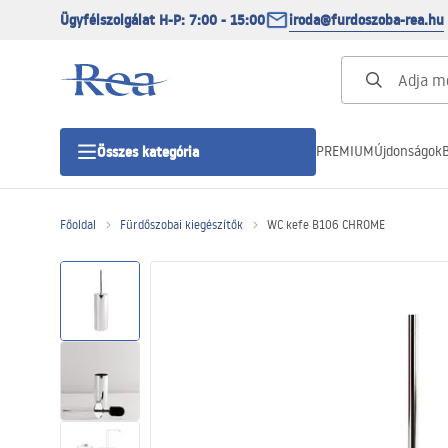
Ügyfélszolgálat H-P: 7:00 - 15:00
iroda@furdoszoba-rea.hu
PREMIUM
Újdonságok
B
Összes kategória
Főoldal
Fürdőszobai kiegészítők
WC kefe B106 CHROME
Zuhanykabinok
Zuhanyajtó
Zuhanytálcák
Zuhanylefolyók