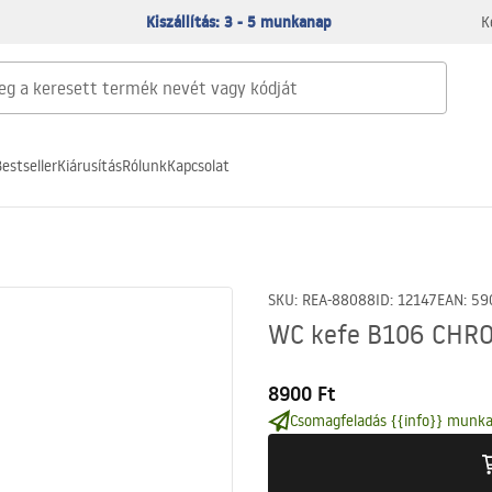
Kiszállítás: 3 - 5 munkanap
K
estseller
Kiárusítás
Rólunk
Kapcsolat
SKU
:
REA-88088
ID
:
12147
EAN
:
59
WC kefe B106 CHR
8900 Ft
Csomagfeladás {{info}} munka