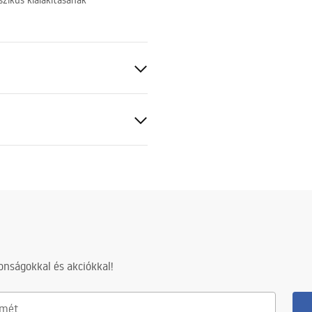
szikus kialakításának
Fém
nságokkal és akciókkal!