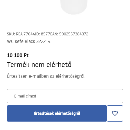
SKU
:
REA-77044
ID
:
8577
EAN
:
5902557384372
WC kefe Black 322214
10 100 Ft
Termék nem elérhető
Értesítsen e-mailben az elérhetőségről.
E-mail címed
Értesítések elérhetőségről