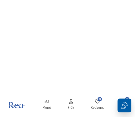
0
0
Menü
Fiók
Kedvenc
Kosár
Hírlevél