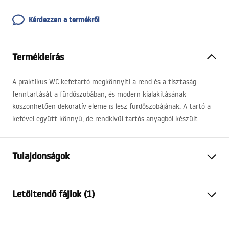
Kérdezzen a termékről
Termékleírás
A praktikus WC-kefetartó megkönnyíti a rend és a tisztaság
fenntartását a fürdőszobában, és modern kialakításának
köszönhetően dekoratív eleme is lesz fürdőszobájának. A tartó a
kefével együtt könnyű, de rendkívül tartós anyagból készült.
Tulajdonságok
Szín
Fekete
Letöltendő fájlok (1)
Anyag
Matt üveg, Fém
Felszerelés
Csavarozható
test