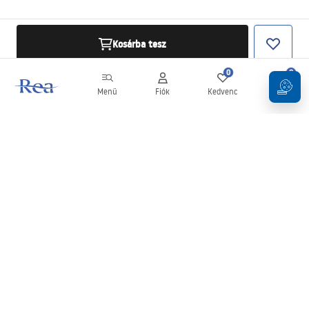
Kosárba tesz
0
0
Menü
Fiók
Kedvenc
Kosár
Hírlevél
Legyen naprakész az újdonságokkal és akciókkal!
Feliratkozás
Adatai megadásával és megerősítésével hozzájárul a hírlevél