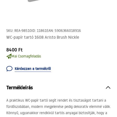
SKU
:
REA-98510
ID
:
11861
EAN
:
5906366018916
WC-papír tartó 1608 Aristo Brush Nickle
8400 Ft
Mai Csomagfeladás
Kérdezzen a termékről
Termékleírás
A praktikus WC-papír tartó segít rendet és tisztaságot tartani a
fürdőszobában, modern megjelenése pedig dekoratív elemmé válik.
Könnyű, ugyanakkor rendkívül tartós anyagai biztosítják, hogy a