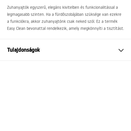
Zuhanyajtók egyszerű, elegáns kivitelben és funkcionalitással a
legmagasabb szinten. Ha a fürdőszobájában szüksége van ezekre
a funkciókra, akkor zuhanyajtónk csak neked szól. Ez a termék
Easy Clean bevonattal rendelkezik, amely megkönnyíti a tisztítást.
Tulajdonságok
Az ajtó nyitásának módja
Döntés
Az ajtó mérete
100
Üvegvastagság
6 mm
A zuhanyajtó magassága
200
cm
Profil anyaga
Alumínium
Tartó anyaga
Sárgaréz
Nyitás iránya
kifelé
Easy Clean bevonat
Igen, az üveg egyik oldalán