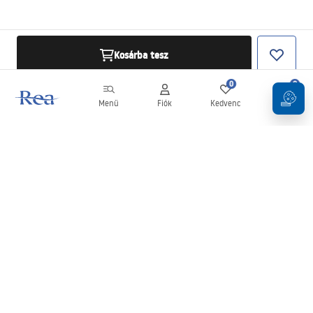
Kosárba tesz
0
0
Menü
Fiók
Kedvenc
Kosár
Hírlevél
Legyen naprakész az újdonságokkal és akciókkal!
Feliratkozás
Adatai megadásával és megerősítésével hozzájárul a hírlevél