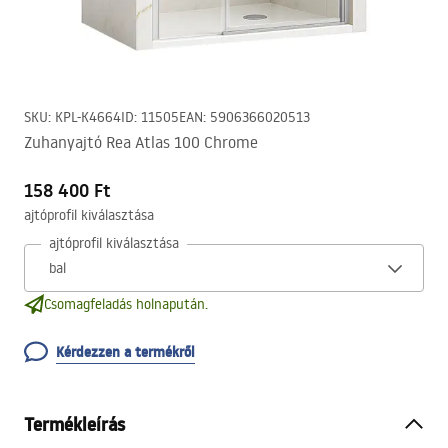
SKU
:
KPL-K4664
ID
:
11505
EAN
:
5906366020513
Zuhanyajtó Rea Atlas 100 Chrome
158 400 Ft
ajtóprofil kiválasztása
ajtóprofil kiválasztása
Csomagfeladás holnapután.
Kérdezzen a termékről
Termékleírás