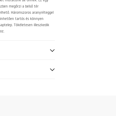
epet mutatunk be Önnek. Ez egy
özben megőrzi a belső tér
erelhető. Háromszoros aranyréteggel
szönhetően tartós és könnyen
aptelep. Tökéletesen illeszkedik
oz.
 arany
 produktu
BS
IA BIDETOWA LOOP LUNGO
 SZCZOTKOWANA (1).pdf