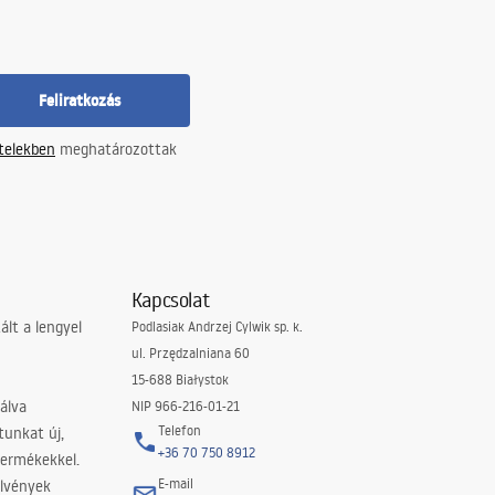
Feliratkozás
ételekben
meghatározottak
Kapcsolat
lt a lengyel
Podlasiak Andrzej Cylwik sp. k.
ul. Przędzalniana 60
15-688 Białystok
álva
NIP 966-216-01-21
Telefon
tunkat új,
+36 70 750 8912
termékekkel.
E-mail
elvények