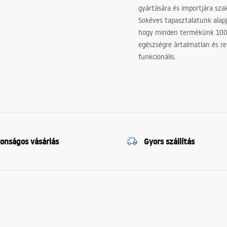
gyártására és importjára sz
Sokéves tapasztalatunk alapj
hogy minden termékünk 10
egészségre ártalmatlan és re
funkcionális.
tonságos vásárlás
Gyors szállítás