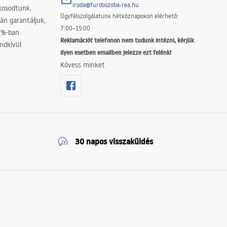
iroda@furdoszoba-rea.hu
akosodtunk.
Ügyfélszolgálatunk hétköznapokon elérhető:
án garantáljuk,
7:00–15:00
0%-ban
Reklamációt telefonon nem tudunk intézni, kérjük
ndkívül
ilyen esetben emailben jelezze ezt felénk!
Kövess minket
30 napos visszaküldés