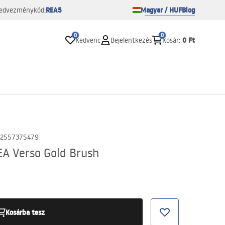
REA5
Magyar / HUF
Blog
edvezménykód:
0
0
0 Ft
Kedvenc
Bejelentkezés
Kosár
:
2557375479
A Verso Gold Brush
Kosárba tesz