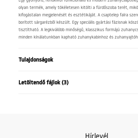
Egy gyönyörű, rendkívül funkcionális és modern zuhanycsaptel
olyan termék, amely tökéletesen kitölti a fürdőszoba terét, mik
kifogástalan megjelenését és esztétikáját. A csaptelep falra sz
borított sárgarézből készült. Egy speciális gyártási fázisnak kö
tisztítható. A legkiválóbb minőségű, klasszikus formájú zuhanycs
minden kínálatunkban kapható zuhanykabinhoz és zuhanyajtóh
Tulajdonságok
Csaptelep típusa
zuhany
Letöltendő fájlok (3)
Felszerelés
Fali
Szín
Szálcsiszolt
Karta
Anyag
Sárgaréz, A
Telepítési utasítások
BATER
Faucet.pdf
Bevonási technológia
PVD
ZLOTA
Csatlakozás átmérője
1/2 col
Hírlevél
A vízcsatlakozások távolsága
150
mm