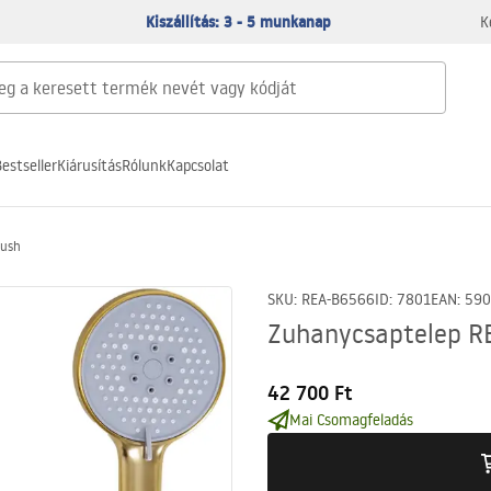
Kiszállítás: 3 - 5 munkanap
K
estseller
Kiárusítás
Rólunk
Kapcsolat
rush
SKU
:
REA-B6566
ID
:
7801
EAN
:
590
Zuhanycsaptelep RE
42 700 Ft
Mai Csomagfeladás