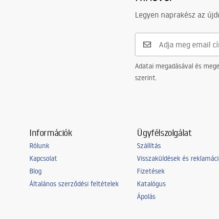
Garanciális feltételek
Garancia
5 Év
Warranty_Terms_and_Conditions_
Legyen naprakész az újdo
Faucets_-_5.pdf
Adatai megadásával és meger
szerint.
Információk
Ügyfélszolgálat
Rólunk
Szállítás
Kapcsolat
Visszaküldések és reklamác
Blog
Fizetések
Általános szerződési feltételek
Katalógus
Ápolás