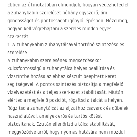
Ebben az útmutatóban elmondjuk, hogyan végezheted el
a zuhanykabin szerelését néhány egyszerű, ám
gondosságot és pontosságot igénylő lépésben. Nézd meg,
hogyan kell végrehajtani a szerelés minden egyes
szakaszát!
1. A zuhanykabin zuhanytálcával történő szintezése és
szerelése
A zuhanykabin szerelésének megkezdésekor
kulcsfontosságú a zuhanytálca helyes beállítása és
vízszintbe hozása az ehhez készült beépített keret
segítségével. A pontos szintezés biztosítja a megfelelő
vízelvezetést és a teljes szerkezet stabilitását. Miután
elérted a megfelelő pozíciót, rögzítsd a tálcát a helyén.
Rögzítsd a zuhanytálcát az aljzathoz csavarok és dübelek
használatával, amelyek erős és tartós kötést
biztosítanak. Ezután ellenőrizd a tálca stabilitását,
meggyőződve arról, hogy nyomás hatására nem mozdul