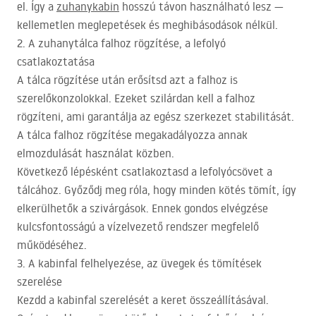
el. Így a
zuhanykabin
hosszú távon használható lesz —
kellemetlen meglepetések és meghibásodások nélkül.
2. A zuhanytálca falhoz rögzítése, a lefolyó
csatlakoztatása
A tálca rögzítése után erősítsd azt a falhoz is
szerelőkonzolokkal. Ezeket szilárdan kell a falhoz
rögzíteni, ami garantálja az egész szerkezet stabilitását.
A tálca falhoz rögzítése megakadályozza annak
elmozdulását használat közben.
Következő lépésként csatlakoztasd a lefolyócsövet a
tálcához. Győződj meg róla, hogy minden kötés tömít, így
elkerülhetők a szivárgások. Ennek gondos elvégzése
kulcsfontosságú a vízelvezető rendszer megfelelő
működéséhez.
3. A kabinfal felhelyezése, az üvegek és tömítések
szerelése
Kezdd a kabinfal szerelését a keret összeállításával.