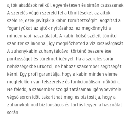
ajtók akadások nélkül, egyenletesen és simán csússzanak.
A szerelés végén szereld fel a tömítéseket az ajtók
széleire, ezek javítják a kabin tömítettségét. Rögzítsd a
fogantyúkat az ajtók nyitásához, ez megkönnyíti a
mindennapi használatot. A kabin külső széleit tömítd
szaniter szilikonnal, így megelőzheted a víz kiszivárgását.
A zuhanykabin zuhanytálcával történő beszerelése
pontosságot és türelmet igényel. Ha a szerelés során
nehézségekbe ütközöl, ne habozz szakember segítségét
kérni. Egy profi garantálja, hogy a kabin minden eleme
megfelelően van felszerelve és funkcionálisan működik.
Ne feledd, a szakember szolgáltatásainak igénybevétele
végső soron időt takaríthat meg, és biztosítja, hogy a
zuhanykabinod biztonságos és tartós legyen a használat
során.