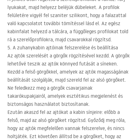
lyukakat, majd helyezz beléjük dübeleket. A profilok
felületére vigyél fel szaniter szilikont, hogy a falazattal
való kapcsolatot további tömítéssel lásd el. Az egész
kabinfalat helyezd a tálcára, a függőleges profilokat told
rá a szerelőprofilokra, majd csavarokkal rögzítsd.
5. A zuhanykabin ajtóinak felszerelése és beállítása
Az ajtók szerelését a görgők rögzítésével kezdd. A görgők
lehetővé teszik az ajtók könnyed futását a síneken.
Kezdd a felső görgőkkel, amelyek az ajtók magasságának
beállítását szolgálják, majd szereld fel az alsó görgőket.
Ne feledkezz meg a görgők csavarjainak
takarókupakjairól, amelyek esztétikus megjelenést és
biztonságos használatot biztosítanak.
Ezután akaszd fel az ajtókat a kabin sínjeire: előbb a
felső, majd az alsó görgőket rögzítsd. Győződj meg róla,
hogy az ajtók megfelelően vannak felszerelve, és nincs
holtjáték. Ezt követően állítsd be a görgőket, hogy az