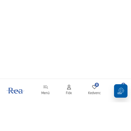
0
0
Menü
Fiók
Kedvenc
Kosár
Hírlevél
Legyen naprakész az újdonságokkal és akciókkal!