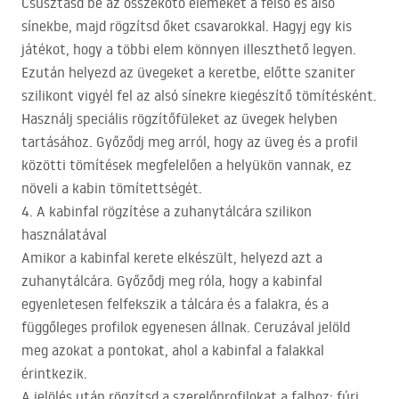
Csúsztasd be az összekötő elemeket a felső és alsó
sínekbe, majd rögzítsd őket csavarokkal. Hagyj egy kis
játékot, hogy a többi elem könnyen illeszthető legyen.
Ezután helyezd az üvegeket a keretbe, előtte szaniter
szilikont vigyél fel az alsó sínekre kiegészítő tömítésként.
Használj speciális rögzítőfüleket az üvegek helyben
tartásához. Győződj meg arról, hogy az üveg és a profil
közötti tömítések megfelelően a helyükön vannak, ez
növeli a kabin tömítettségét.
4. A kabinfal rögzítése a zuhanytálcára szilikon
használatával
Amikor a kabinfal kerete elkészült, helyezd azt a
zuhanytálcára. Győződj meg róla, hogy a kabinfal
egyenletesen felfekszik a tálcára és a falakra, és a
függőleges profilok egyenesen állnak. Ceruzával jelöld
meg azokat a pontokat, ahol a kabinfal a falakkal
érintkezik.
A jelölés után rögzítsd a szerelőprofilokat a falhoz: fúrj