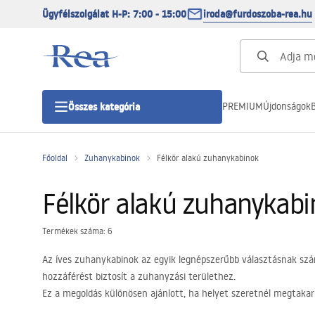
Ügyfélszolgálat H-P: 7:00 - 15:00
iroda@furdoszoba-rea.hu
PREMIUM
Újdonságok
B
Összes kategória
Főoldal
Zuhanykabinok
Félkör alakú zuhanykabinok
Zuhanykabinok
Félkör alakú zuhanykabi
Zuhanyajtó
Termékek száma: 6
Zuhanytálcák
Az íves zuhanykabinok az egyik legnépszerűbb választásnak szám
hozzáférést biztosít a zuhanyzási területhez.
Zuhanylefolyók
Ez a megoldás különösen ajánlott, ha helyet szeretnél megtakarít