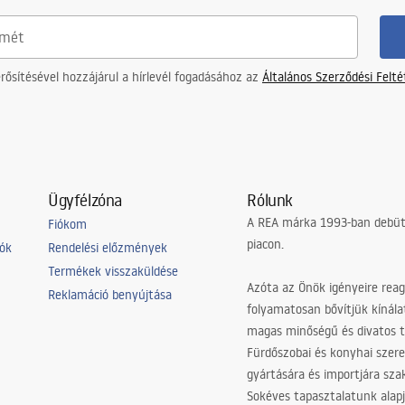
rn és klasszikus fürdőszobákba.
nykabin?
ősítésével hozzájárul a hírlevél fogadásához az
Általános Szerződési Felt
 sarokba történő beépítéshez. Így a tér hatékonyabban kihasználható, és több hely mara
Ügyfélzóna
Rólunk
A REA márka 1993-ban debütá
nyedebbnek és tágasabbnak hat.
Fiókom
piacon.
iók
Rendelési előzmények
 választás?
Termékek visszaküldése
Azóta az Önök igényeire reag
Reklamáció benyújtása
folyamatosan bővítjük kínála
magas minőségű és divatos 
Fürdőszobai és konyhai szer
gyártására és importjára sz
kkenti a padló elárasztásának kockázatát. Az alacsony változat jól illeszkedik modern 
Sokéves tapasztalatunk alapj