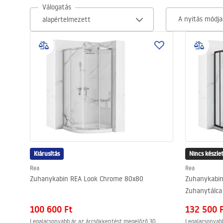
Válogatás
WC-csésze készlet bidével
A nyitás módja
Mosdókagylók
Fürdőkádak és paravánok
Fürdőszoba csaptelepek
Zuhanyszettek
Kiárusítás
Konyha
Nincs készle
Rea
Rea
Zuhanykabin REA Look Chrome 80x80
Zuhanykabin
Fürdőszobai kiegészítők és
Zuhanytálca
bútorok
100 600 Ft
132 500 
Legalacsonyabb ár az árcsökkentést megelőző 30
Legalacsonyab