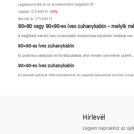
Legalacsonyabb ár az árcsökkentést megelőző 30
napban:
175 600 Ft
-
69
%
Normál ár
:
175 600 Ft
80×80 vagy 90×90-es íves zuhanykabin – melyik mé
A megfelelő méretű íves zuhanykabin kiválasztása közvetlen hatással van 
80×80-as íves zuhanykabin
Ez praktikus választás kis fürdőszobákba, ahol minden centiméter számít.
90×90-es íves zuhanykabin
A nagyobb változat több mozgásteret és nagyobb kényelmet biztosít zuha
REA
íves zuhanykabinok – mit találsz a kínálatban
Az íves zuhanykabinok kínálatát úgy alakították ki, hogy könnyen igazítha
A kínálatban elérhetők kabinok:
edzett üvegből, amely magas ellenállást biztosít a mechanikai sérülése
Hírlevél
alacsony vagy magas zuhanytálcával történő beépítéshez kialakítva,
Legyen naprakész az újdo
tolóajtókkal felszerelve, amelyek nem igényelnek extra helyet,