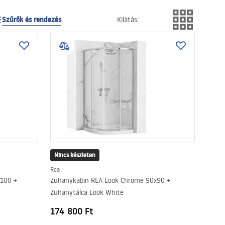
Szűrők és rendezés
Kilátás
:
Nincs készleten
Rea
100 +
Zuhanykabin REA Look Chrome 90x90 +
Zuhanytálca Look White
174 800 Ft