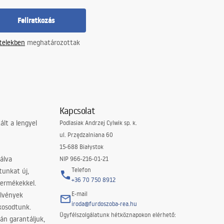
Feliratkozás
ételekben
meghatározottak
d a fürdőszoba egyéb elemei számára.
Kapcsolat
lt a lengyel
Podlasiak Andrzej Cylwik sp. k.
ul. Przędzalniana 60
15-688 Białystok
álva
NIP 966-216-01-21
Telefon
tunkat új,
+36 70 750 8912
termékekkel.
E-mail
elvények
iroda@furdoszoba-rea.hu
akosodtunk.
enteriőrökbe, míg a magas tálca nagyobb kényelmet és jobb szigetelést
Ügyfélszolgálatunk hétköznapokon elérhető:
án garantáljuk,