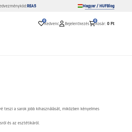
REA5
Magyar / HUF
Blog
edvezménykód:
0
0
0 Ft
Kedvenc
Bejelentkezés
Kosár
:
vé teszi a sarok jobb kihasználását, miközben kényelmes
ról és az esztétikáról.