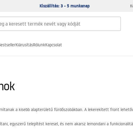
Kiszállítás: 3 - 5 munkanap
K
estseller
Kiárusítás
Rólunk
Kapcsolat
nok
ítanak a kisebb alapterületű fürdőszobákban. A lekerekített front lehető
ani, egyszerű telepítést keresel, és nem akarsz lemondani a funkcionalitás