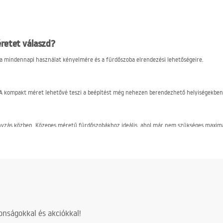
retet válaszd?
a mindennapi használat kényelmére és a fürdőszoba elrendezési lehetőségeire.
 A kompakt méret lehetővé teszi a beépítést még nehezen berendezhető helyiségekben 
nyzás közben. Közepes méretű fürdőszobákhoz ideális, ahol már nem szükséges maximá
?
tó legyen a fürdőszoba elrendezéséhez és a felhasználó egyéni igényeihez.
kkel és a mattulással szemben,
nságokkal és akciókkal!