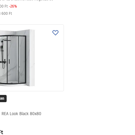
00 Ft
-
26
%
 600 Ft
ten
 REA Look Black 80x80
Ft