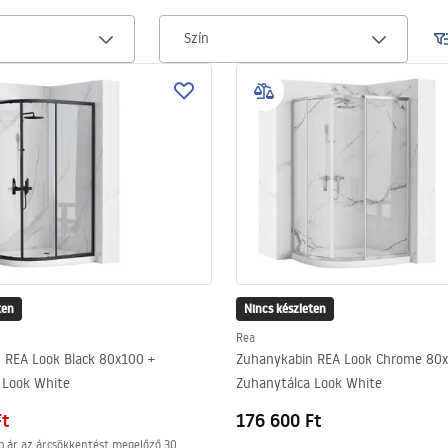
Szín
ten
Nincs készleten
Rea
 REA Look Black 80x100 +
Zuhanykabin REA Look Chrome 80x
 Look White
Zuhanytálca Look White
Ft
176 600 Ft
b ár az árcsökkentést megelőző 30