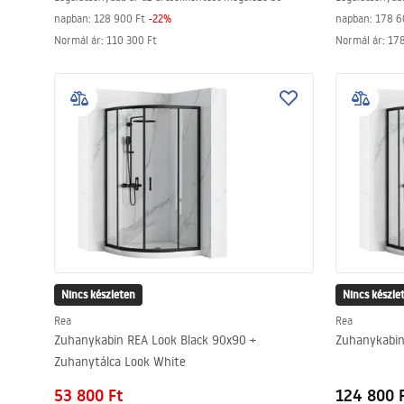
napban:
128 900 Ft
-
22
%
napban:
178 6
Normál ár
:
110 300 Ft
Normál ár
:
178
Nincs készleten
Nincs készle
Rea
Rea
Zuhanykabin REA Look Black 90x90 +
Zuhanykabin
Zuhanytálca Look White
53 800 Ft
124 800 