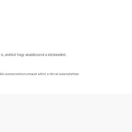
is, anélkül hogy akadályozná a közlekedést.
lis kompromisszumokat kötni a térrel kapcsolatban.