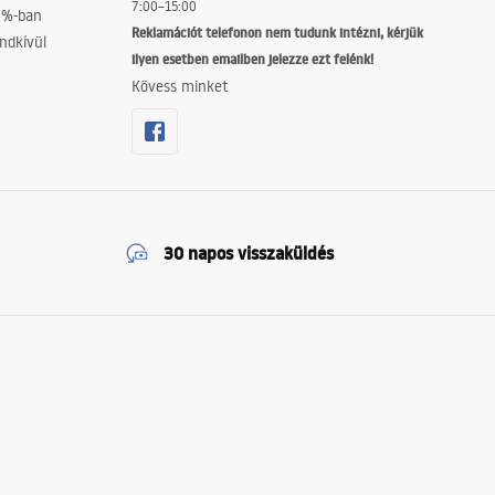
7:00–15:00
0%-ban
Reklamációt telefonon nem tudunk intézni, kérjük
dellt. Egy helyen megtalálod azokat a megoldásokat, amelyek segítenek
ndkívül
ilyen esetben emailben jelezze ezt felénk!
Kövess minket
30 napos visszaküldés