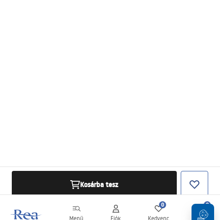
Kosárba tesz
0
0
Menü
Fiók
Kedvenc
Kosár