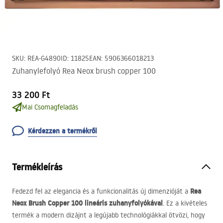
SKU
:
REA-G4890
ID
:
11825
EAN
:
5906366018213
Zuhanylefolyó Rea Neox brush copper 100
33 200 Ft
Mai Csomagfeladás
Kérdezzen a termékről
Termékleírás
Rea
Fedezd fel az elegancia és a funkcionalitás új dimenzióját a
Neox Brush Copper 100 lineáris zuhanyfolyókával
. Ez a kivételes
termék a modern dizájnt a legújabb technológiákkal ötvözi, hogy