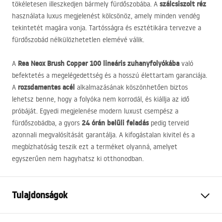
szálcsiszolt réz
tökéletesen illeszkedjen bármely fürdőszobába. A
használata luxus megjelenést kölcsönöz, amely minden vendég
tekintetét magára vonja. Tartósságra és esztétikára tervezve a
fürdőszobád nélkülözhetetlen elemévé válik.
Rea Neox Brush Copper 100 lineáris zuhanyfolyókába
A
való
befektetés a megelégedettség és a hosszú élettartam garanciája.
rozsdamentes acél
A
alkalmazásának köszönhetően biztos
lehetsz benne, hogy a folyóka nem korrodál, és kiállja az idő
próbáját. Egyedi megjelenése modern luxust csempész a
24 órán belüli feladás
fürdőszobádba, a gyors
pedig terveid
azonnali megvalósítását garantálja. A kifogástalan kivitel és a
megbízhatóság teszik ezt a terméket olyanná, amelyet
egyszerűen nem hagyhatsz ki otthonodban.
Tulajdonságok
A lefolyó típusa
Hagyományos