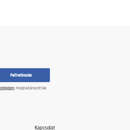
Feliratkozás
ételekben
meghatározottak
Kapcsolat