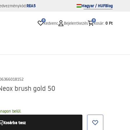
REA5
Magyar / HUF
Blog
edvezménykód:
0
0
0 Ft
Kedvenc
Bejelentkezés
Kosár
:
06366018152
Neox brush gold 50
napon belül.
Kosárba tesz