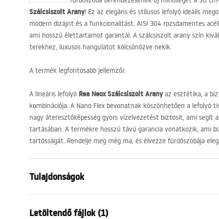
Fedezze fel a fürdőszoba berendezésének új minőségét a 50 cm-e
Szálcsiszolt Arany
! Ez az elegáns és stílusos lefolyó ideális meg
modern dizájnt és a funkcionalitást.
AISI
304 rozsdamentes acélból
ami hosszú élettartamot garantál. A szálcsiszolt arany szín kivál
terekhez, luxusos hangulatot kölcsönözve nekik.
A termék legfontosabb jellemzői:
Rea Neox Szálcsiszolt Arany
A lineáris lefolyó
az esztétika, a bi
kombinációja. A Nano Flex bevonatnak köszönhetően a lefolyó t
nagy áteresztőképesség gyors vízelvezetést biztosít, ami segít 
tartásában. A termékre hosszú távú garancia vonatkozik, ami b
tartósságát. Rendelje meg még ma, és élvezze fürdőszobája ele
Tulajdonságok
A lefolyó típusa
Hagyomány
Letöltendő fájlok (1)
Szifon típusa
egyenes