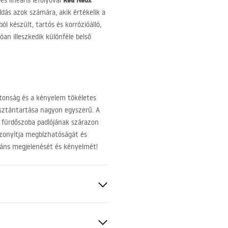
Rea Neox
s lineáris lefolyóval
oldás azok számára, akik értékelik a
 készült, tartós és korrózióálló,
óan illeszkedik különféle belső
ztonság és a kényelem tökéletes
isztántartása nagyon egyszerű. A
a fürdőszoba padlójának szárazon
izonyítja megbízhatóságát és
gáns megjelenését és kényelmét!
os