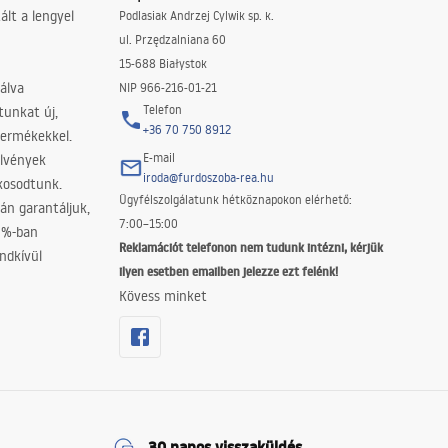
lt a lengyel
Podlasiak Andrzej Cylwik sp. k.
ul. Przędzalniana 60
15-688 Białystok
álva
NIP 966-216-01-21
Telefon
tunkat új,
+36 70 750 8912
termékekkel.
E-mail
elvények
iroda@furdoszoba-rea.hu
akosodtunk.
Ügyfélszolgálatunk hétköznapokon elérhető:
án garantáljuk,
7:00–15:00
0%-ban
Reklamációt telefonon nem tudunk intézni, kérjük
ndkívül
ilyen esetben emailben jelezze ezt felénk!
Kövess minket
30 napos visszaküldés