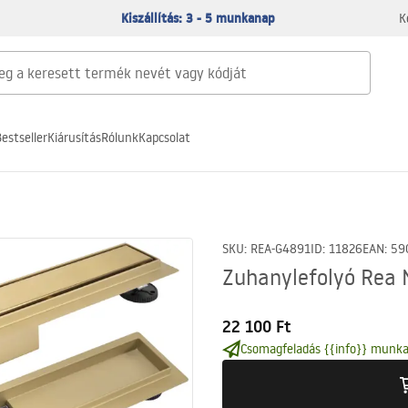
Kiszállítás: 3 - 5 munkanap
K
estseller
Kiárusítás
Rólunk
Kapcsolat
SKU
:
REA-G4891
ID
:
11826
EAN
:
59
Zuhanylefolyó Rea 
22 100 Ft
Csomagfeladás {{info}} munka