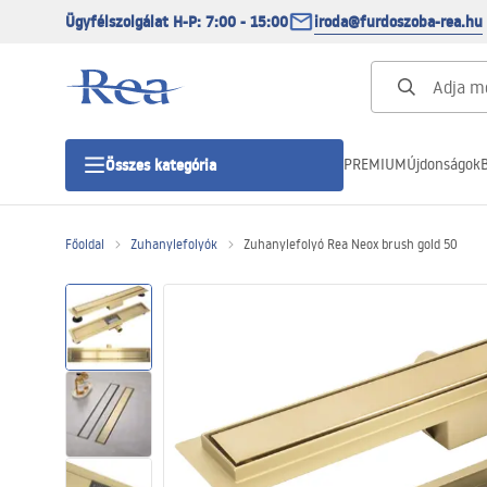
Ügyfélszolgálat H-P: 7:00 - 15:00
iroda@furdoszoba-rea.hu
PREMIUM
Újdonságok
B
Összes kategória
Főoldal
Zuhanylefolyók
Zuhanylefolyó Rea Neox brush gold 50
Zuhanykabinok
Zuhanyajtó
Zuhanytálcák
Zuhanylefolyók