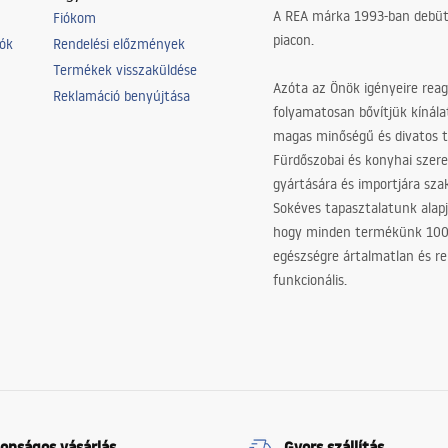
A REA márka 1993-ban debütá
Fiókom
piacon.
iók
Rendelési előzmények
Termékek visszaküldése
Azóta az Önök igényeire reag
Reklamáció benyújtása
folyamatosan bővítjük kínála
magas minőségű és divatos 
Fürdőszobai és konyhai szer
gyártására és importjára sz
Sokéves tapasztalatunk alapj
hogy minden termékünk 10
egészségre ártalmatlan és re
funkcionális.
tonságos vásárlás
Gyors szállítás