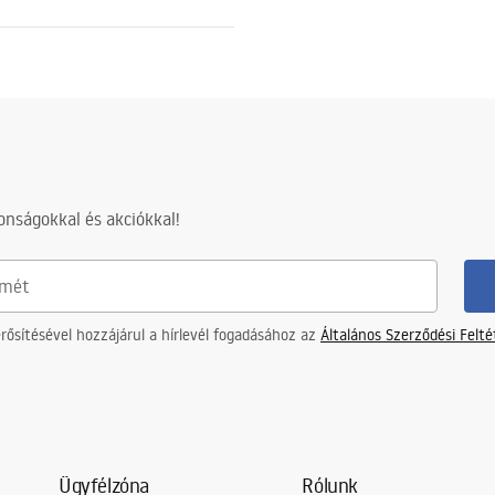
zsdamentes acél
 arany
2 az 1-ben
nságokkal és akciókkal!
z acélszerkezetre, 24 hónap az
részekre
ősítésével hozzájárul a hírlevél fogadásához az
Általános Szerződési Felt
Ügyfélzóna
Rólunk