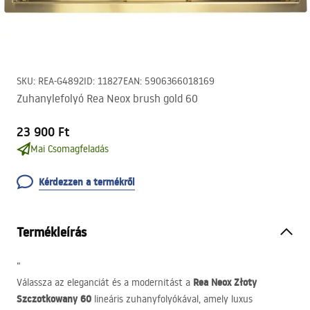
SKU
:
REA-G4892
ID
:
11827
EAN
:
5906366018169
Zuhanylefolyó Rea Neox brush gold 60
23 900 Ft
Mai Csomagfeladás
Kérdezzen a termékről
Termékleírás
“
Rea Neox Złoty
Válassza az eleganciát és a modernitást a
Szczotkowany 60
lineáris zuhanyfolyókával, amely luxus