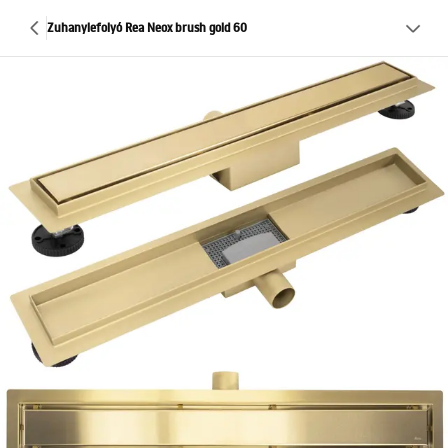
Zuhanylefolyó Rea Neox brush gold 60