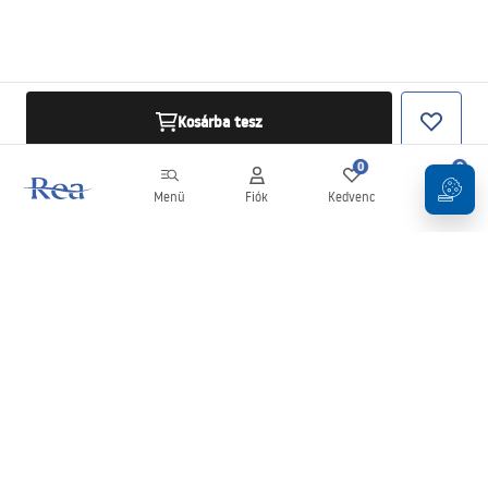
Kosárba tesz
0
0
Menü
Fiók
Kedvenc
Kosár
Hírlevél
Legyen naprakész az újdonságokkal és akciókkal!
Feliratkozás