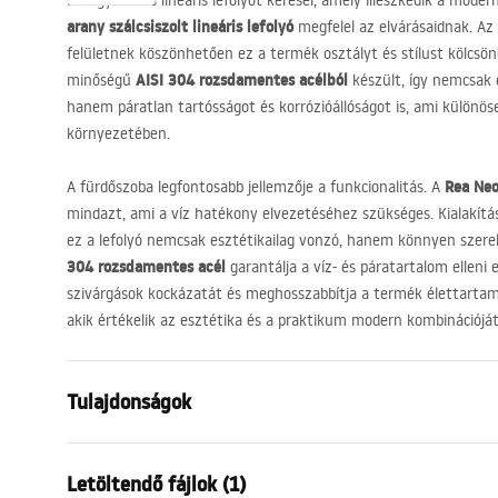
Ha egy ideális lineáris lefolyót keresel, amely illeszkedik a mod
arany szálcsiszolt lineáris lefolyó
megfelel az elvárásaidnak. Az 
felületnek köszönhetően ez a termék osztályt és stílust kölcs
AISI
304 rozsdamentes acélból
minőségű
készült, így nemcsak e
hanem páratlan tartósságot és korrózióállóságot is, ami különö
környezetében.
Rea Neox
A fürdőszoba legfontosabb jellemzője a funkcionalitás. A
mindazt, ami a víz hatékony elvezetéséhez szükséges. Kialakí
ez a lefolyó nemcsak esztétikailag vonzó, hanem könnyen szere
304 rozsdamentes acél
garantálja a víz- és páratartalom elleni e
szivárgások kockázatát és meghosszabbítja a termék élettartam
akik értékelik az esztétika és a praktikum modern kombinációját
Tulajdonságok
A lefolyó típusa
Hagyomány
Letöltendő fájlok (1)
Szifon típusa
egyenes