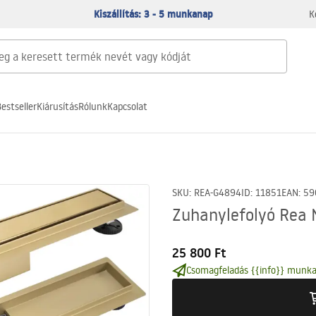
Kiszállítás: 3 - 5 munkanap
K
estseller
Kiárusítás
Rólunk
Kapcsolat
SKU
:
REA-G4894
ID
:
11851
EAN
:
59
Zuhanylefolyó Rea 
25 800 Ft
Csomagfeladás {{info}} munka