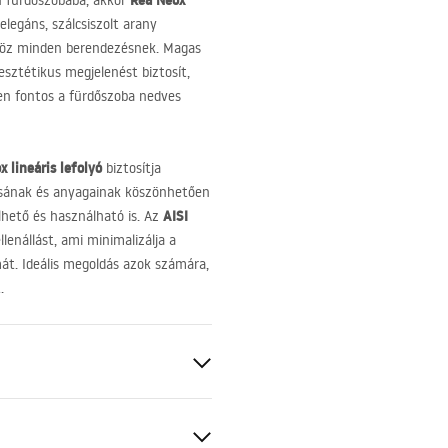
Rea Neox
ern fürdőszobába, akkor
elegáns, szálcsiszolt arany
önöz minden berendezésnek. Magas
sztétikus megjelenést biztosít,
sen fontos a fürdőszoba nedves
 lineáris lefolyó
biztosítja
tásának és anyagainak köszönhetően
AISI
lhető és használható is. Az
llenállást, ami minimalizálja a
át. Ideális megoldás azok számára,
.
os