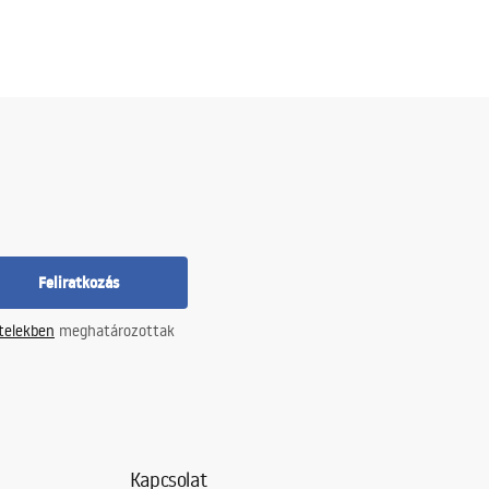
Feliratkozás
ételekben
meghatározottak
Kapcsolat