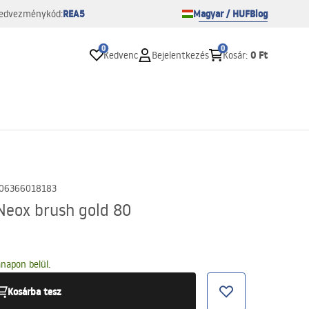
REA5
Magyar / HUF
Blog
edvezménykód:
0
0
0 Ft
Kedvenc
Bejelentkezés
Kosár
:
06366018183
Neox brush gold 80
napon belül.
Kosárba tesz