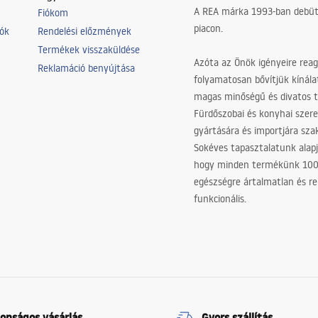
A REA márka 1993-ban debütá
Fiókom
piacon.
iók
Rendelési előzmények
Termékek visszaküldése
Azóta az Önök igényeire reag
Reklamáció benyújtása
folyamatosan bővítjük kínála
magas minőségű és divatos 
Fürdőszobai és konyhai szer
gyártására és importjára sz
Sokéves tapasztalatunk alapj
hogy minden termékünk 10
egészségre ártalmatlan és re
funkcionális.
tonságos vásárlás
Gyors szállítás