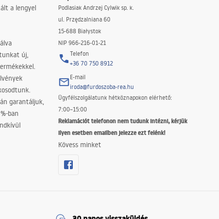
lt a lengyel
Podlasiak Andrzej Cylwik sp. k.
ul. Przędzalniana 60
15-688 Białystok
álva
NIP 966-216-01-21
Telefon
tunkat új,
+36 70 750 8912
termékekkel.
E-mail
elvények
iroda@furdoszoba-rea.hu
akosodtunk.
Ügyfélszolgálatunk hétköznapokon elérhető:
án garantáljuk,
7:00–15:00
0%-ban
Reklamációt telefonon nem tudunk intézni, kérjük
ndkívül
ilyen esetben emailben jelezze ezt felénk!
Kövess minket
30 napos visszaküldés