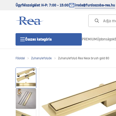
Ügyfélszolgálat H-P: 7:00 - 15:00
iroda@furdoszoba-rea.hu
PREMIUM
Újdonságok
B
Összes kategória
Főoldal
Zuhanylefolyók
Zuhanylefolyó Rea Neox brush gold 80
Zuhanykabinok
Zuhanyajtó
Zuhanytálcák
Zuhanylefolyók