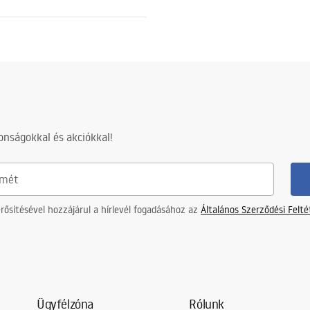
zsdamentes acél
 arany
2 az 1-ben
nságokkal és akciókkal!
z acélszerkezetre, 24 hónap az
részekre
ősítésével hozzájárul a hírlevél fogadásához az
Általános Szerződési Felt
Ügyfélzóna
Rólunk