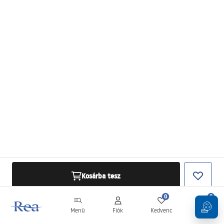
Kosárba tesz
0
0
Menü
Fiók
Kedvenc
Kosár