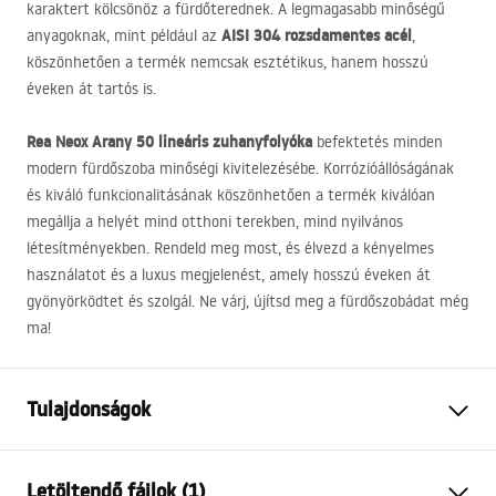
karaktert kölcsönöz a fürdőterednek. A legmagasabb minőségű
AISI
304 rozsdamentes acél
anyagoknak, mint például az
,
köszönhetően a termék nemcsak esztétikus, hanem hosszú
éveken át tartós is.
Rea Neox Arany 50 lineáris zuhanyfolyóka
befektetés minden
modern fürdőszoba minőségi kivitelezésébe. Korrózióállóságának
és kiváló funkcionalitásának köszönhetően a termék kiválóan
megállja a helyét mind otthoni terekben, mind nyilvános
létesítményekben. Rendeld meg most, és élvezd a kényelmes
használatot és a luxus megjelenést, amely hosszú éveken át
gyönyörködtet és szolgál. Ne várj, újítsd meg a fürdőszobádat még
ma!
Tulajdonságok
A lefolyó típusa
Hagyományos
Letöltendő fájlok (1)