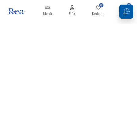
0
0
Menü
Fiók
Kedvenc
Kosár
Hírlevél
Legyen naprakész az újdonságokkal és akciókkal!
Feliratkozás
Adatai megadásával és megerősítésével hozzájárul a hírlevél
fogadásához az
Általános Szerződési Feltételekben
meghatározottak szerint.