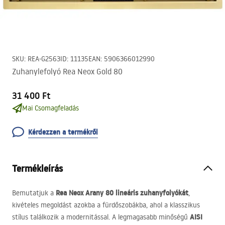
SKU
:
REA-G2563
ID
:
11135
EAN
:
5906366012990
Zuhanylefolyó Rea Neox Gold 80
31 400 Ft
Mai Csomagfeladás
Kérdezzen a termékről
Termékleírás
Rea Neox Arany 80 lineáris zuhanyfolyókát
Bemutatjuk a
,
kivételes megoldást azokba a fürdőszobákba, ahol a klasszikus
AISI
stílus találkozik a modernitással. A legmagasabb minőségű