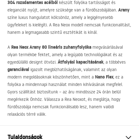
304 rozsdamentes acélból
készült folyóka tartósságot és
Arany
eleganciát nyújt, amelyre szüksége van a fürdőszobájában.
színe luxus hangulatot kölcsönöz, amely a legigényesebb
ügyfeleket is kielégíti. A Rea Neox modell nemcsak funkcionalitást,
hanem a legmagasabb szintű esztétikát is kínál.
Rea Neox Arany 80 lineáris zuhanyfolyóka
A
megvásárlásával
olyan termékbe fektet, amely a legújabb technológiákat és az
Átfolyási kapacitásának
egyedülálló designt ötvözi.
, a többéves
garanciával
igazolt megbízhatóságának, valamint az olyan
Nano Flex
modern megoldásoknak köszönhetően, mint a
, ez a
folyóka a mindennapi használat minden kihívásának megfelel.
Gyors szállítást biztosítunk – az áru mindössze 24 órán belül
megérkezik Önhöz. Válassza a Rea Neoxot, és meglátja, hogy
fürdőszobája nemcsak funkcionálisabb lesz, hanem valódi
relaxációs térré válik.
Tulajdonságok