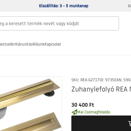
Kiszállítás: 3 - 5 munkanap
K
estseller
Kiárusítás
Rólunk
Kapcsolat
SKU
:
REA-G2717
ID
:
9735
EAN
:
590
Zuhanylefolyó REA 
30 400 Ft
Mai Csomagfeladás