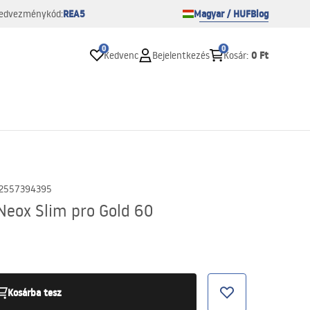
REA5
Magyar / HUF
Blog
edvezménykód:
0
0
0 Ft
Kedvenc
Bejelentkezés
Kosár
:
2557394395
Neox Slim pro Gold 60
Kosárba tesz