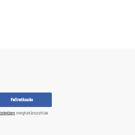
Feliratkozás
ételekben
meghatározottak