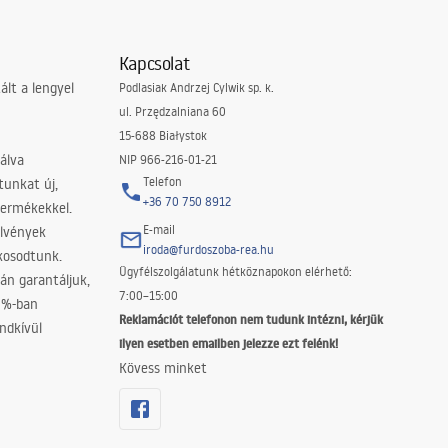
Kapcsolat
lt a lengyel
Podlasiak Andrzej Cylwik sp. k.
ul. Przędzalniana 60
15-688 Białystok
álva
NIP 966-216-01-21
Telefon
tunkat új,
+36 70 750 8912
termékekkel.
E-mail
elvények
iroda@furdoszoba-rea.hu
akosodtunk.
Ügyfélszolgálatunk hétköznapokon elérhető:
án garantáljuk,
7:00–15:00
0%-ban
Reklamációt telefonon nem tudunk intézni, kérjük
ndkívül
ilyen esetben emailben jelezze ezt felénk!
Kövess minket