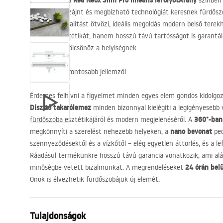
Rea Neox Slim Pro lineáris lefolyót
Arany
Bemutatjuk a
színben 
különleges dizájnt és megbízható technológiát keresnek fürdőszo
és a funkcionalitást ötvözi, ideális megoldás modern belső terek
nemcsak esztétikát, hanem hosszú távú tartósságot is garantál,
hangulatot kölcsönöz a helyiségnek.
A termék legfontosabb jellemzői:
Érdemes felhívni a figyelmet minden egyes elem gondos kidolgozás
Díszítő takarólemez
minden bizonnyal kielégíti a legigényesebb 
360°-ban
fürdőszoba esztétikájáról és modern megjelenéséről. A
nano bevonat
megkönnyíti a szerelést nehezebb helyeken, a
ped
szennyeződésektől és a vízkőtől – elég egyetlen áttörlés, és a lef
Ráadásul termékünkre hosszú távú garancia vonatkozik, ami alá
24 órán belü
minőségbe vetett bizalmunkat. A megrendeléseket
Önök is élvezhetik fürdőszobájuk új elemét.
Tulajdonságok