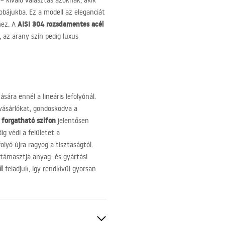
– kiváló választás azoknak, akik
bájukba. Ez a modell az eleganciát
AISI
304 rozsdamentes acél
hez. A
 az arany szín pedig luxus
ára ennél a lineáris lefolyónál.
vásárlókat, gondoskodva a
 forgatható szifon
jelentősen
ig védi a felületet a
olyó újra ragyog a tisztaságtól.
támasztja anyag- és gyártási
l
feladjuk, így rendkívül gyorsan