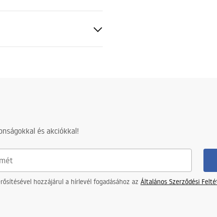
forgatható
zsdamentes acél
intával
nságokkal és akciókkal!
z acélszerkezetre, 24 hónap az
részekre
ősítésével hozzájárul a hírlevél fogadásához az
Általános Szerződési Felt