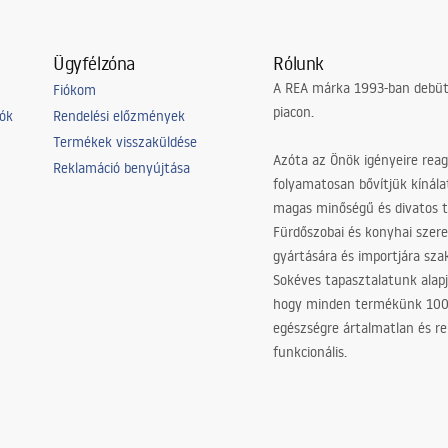
Ügyfélzóna
Rólunk
A REA márka 1993-ban debütá
Fiókom
piacon.
iók
Rendelési előzmények
Termékek visszaküldése
Azóta az Önök igényeire reag
Reklamáció benyújtása
folyamatosan bővítjük kínála
magas minőségű és divatos 
Fürdőszobai és konyhai szer
gyártására és importjára sz
Sokéves tapasztalatunk alapj
hogy minden termékünk 10
egészségre ártalmatlan és re
funkcionális.