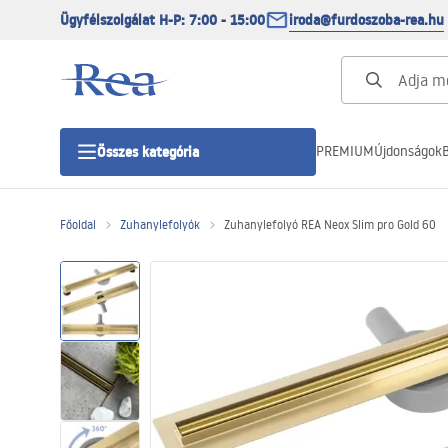
Ügyfélszolgálat H-P: 7:00 - 15:00
iroda@furdoszoba-rea.hu
PREMIUM
Újdonságok
B
Összes kategória
Főoldal
Zuhanylefolyók
Zuhanylefolyó REA Neox Slim pro Gold 60
Zuhanykabinok
Zuhanyajtó
Zuhanytálcák
Zuhanylefolyók