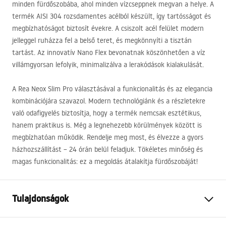
minden fürdőszobába, ahol minden vízcseppnek megvan a helye. A
termék
AISI
304 rozsdamentes acélból készült, így tartósságot és
megbízhatóságot biztosít évekre. A csiszolt acél felület modern
jelleggel ruházza fel a belső teret, és megkönnyíti a tisztán
tartást. Az innovatív Nano Flex bevonatnak köszönhetően a víz
villámgyorsan lefolyik, minimalizálva a lerakódások kialakulását.
A Rea Neox Slim Pro választásával a funkcionalitás és az elegancia
kombinációjára szavazol. Modern technológiánk és a részletekre
való odafigyelés biztosítja, hogy a termék nemcsak esztétikus,
hanem praktikus is. Még a legnehezebb körülmények között is
megbízhatóan működik. Rendelje meg most, és élvezze a gyors
házhozszállítást – 24 órán belül feladjuk. Tökéletes minőség és
magas funkcionalitás: ez a megoldás átalakítja fürdőszobáját!
Tulajdonságok
A lefolyó típusa
Slim