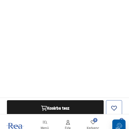
Kosárba tesz
0
0
Menü
Fiók
Kedvenc
Kosár