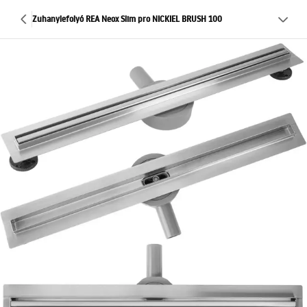
Zuhanylefolyó REA Neox Slim pro NICKIEL BRUSH 100