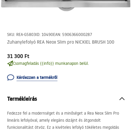
SKU
:
REA-G5803
ID
:
10490
EAN
:
5906366000287
Zuhanylefolyó REA Neox Slim pro NICKIEL BRUSH 100
31 300 Ft
Csomagfeladás {{info}} munkanapon belül.
Kérdezzen a termékről
Termékleírás
Fedezze fel a modernséget és a minőséget a Rea Neox Slim Pro
lineáris lefolyóval, amely elegáns dizájnt és átgondolt
funkcionalitást ötvöz. Ez a kivételes lefolyó tökéletes megoldás