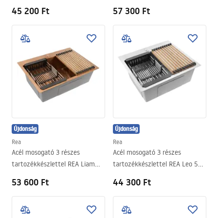
Black
45 200 Ft
57 300 Ft
Újdonság
Újdonság
Rea
Rea
Acél mosogató 3 részes
Acél mosogató 3 részes
tartozékkészlettel REA Liam
tartozékkészlettel REA Leo 50
Brush Copper
Brush Nickel
53 600 Ft
44 300 Ft