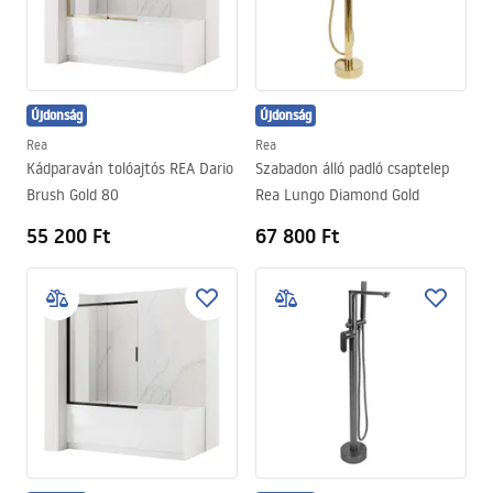
Újdonság
Újdonság
Rea
Rea
Kádparaván tolóajtós REA Dario
Szabadon álló padló csaptelep
Brush Gold 80
Rea Lungo Diamond Gold
55 200 Ft
67 800 Ft