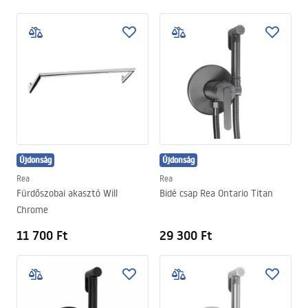
Újdonság
Újdonság
Rea
Rea
Fürdőszobai akasztó Will
Bidé csap Rea Ontario Titan
Chrome
11 700 Ft
29 300 Ft