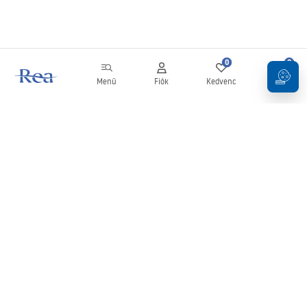
0
0
Menü
Fiók
Kedvenc
Kosár
Hírlevél
Legyen naprakész az újdonságokkal és akciókkal!
Feliratkozás
Adatai megadásával és megerősítésével hozzájárul a hírlevél
fogadásához az
Általános Szerződési Feltételekben