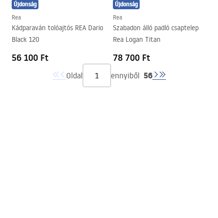
Újdonság
Újdonság
Rea
Rea
Kádparaván tolóajtós REA Dario
Szabadon álló padló csaptelep
Black 120
Rea Logan Titan
56 100 Ft
78 700 Ft
56
Oldal
ennyiből