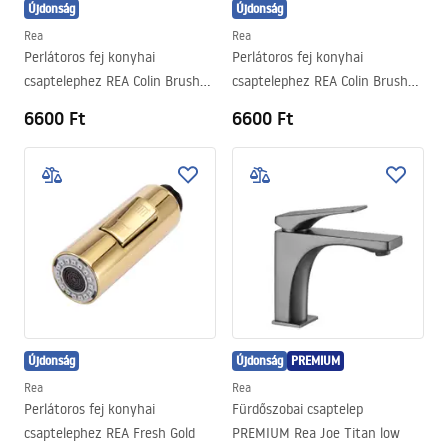
Újdonság
Újdonság
Rea
Rea
Perlátoros fej konyhai
Perlátoros fej konyhai
csaptelephez REA Colin Brush
csaptelephez REA Colin Brush
Copper
Gold
6600 Ft
6600 Ft
Újdonság
Újdonság
PREMIUM
Rea
Rea
Perlátoros fej konyhai
Fürdőszobai csaptelep
csaptelephez REA Fresh Gold
PREMIUM Rea Joe Titan low