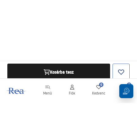
Kosárba tesz
0
0
Menü
Fiók
Kedvenc
Kosár
Hírlevél
Legyen naprakész az újdonságokkal és akciókkal!