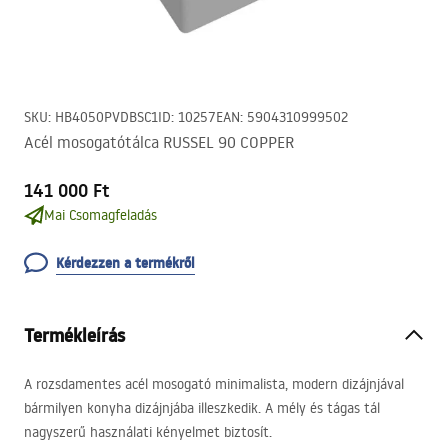
SKU
:
HB4050PVDBSC1
ID
:
10257
EAN
:
5904310999502
Acél mosogatótálca RUSSEL 90 COPPER
141 000 Ft
Mai Csomagfeladás
Kérdezzen a termékről
Termékleírás
A rozsdamentes acél mosogató minimalista, modern dizájnjával
bármilyen konyha dizájnjába illeszkedik. A mély és tágas tál
nagyszerű használati kényelmet biztosít.