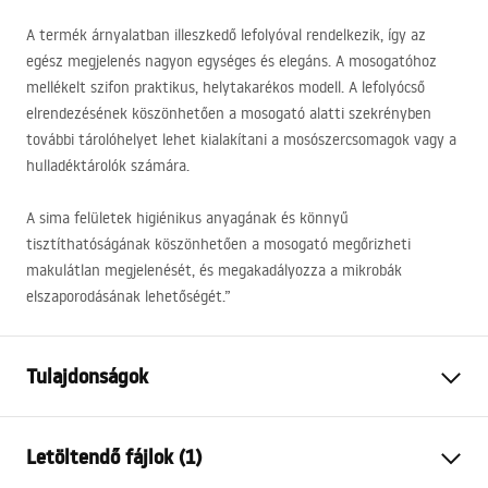
A termék árnyalatban illeszkedő lefolyóval rendelkezik, így az
egész megjelenés nagyon egységes és elegáns. A mosogatóhoz
mellékelt szifon praktikus, helytakarékos modell. A lefolyócső
elrendezésének köszönhetően a mosogató alatti szekrényben
további tárolóhelyet lehet kialakítani a mosószercsomagok vagy a
hulladéktárolók számára.
A sima felületek higiénikus anyagának és könnyű
tisztíthatóságának köszönhetően a mosogató megőrizheti
makulátlan megjelenését, és megakadályozza a mikrobák
elszaporodásának lehetőségét.”
Tulajdonságok
A mosogató hossza:
500
mm
Letöltendő fájlok (1)
A mosogató szélessége:
400
mm