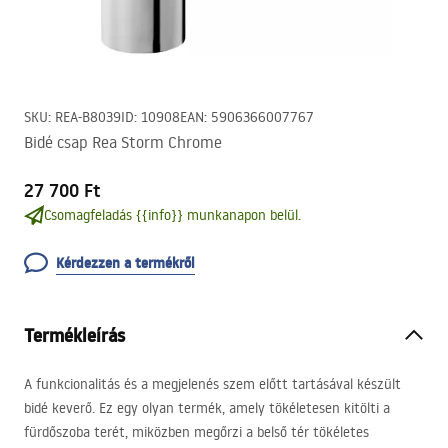
SKU
:
REA-B8039
ID
:
10908
EAN
:
5906366007767
Bidé csap Rea Storm Chrome
27 700 Ft
Csomagfeladás {{info}} munkanapon belül.
Kérdezzen a termékről
Termékleírás
A funkcionalitás és a megjelenés szem előtt tartásával készült
bidé keverő. Ez egy olyan termék, amely tökéletesen kitölti a
fürdőszoba terét, miközben megőrzi a belső tér tökéletes