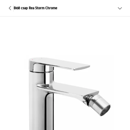
Bidé csap Rea Storm Chrome