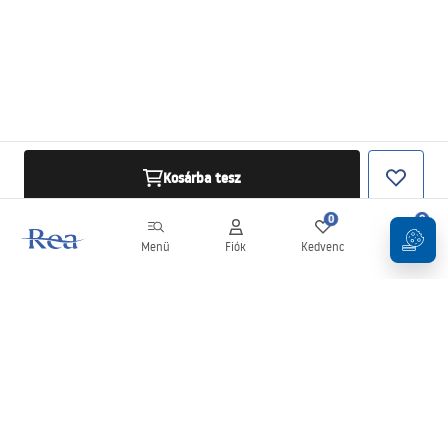
Kosárba tesz
0
0
Menü
Fiók
Kedvenc
Kosár
Hírlevél
Legyen naprakész az újdonságokkal és akciókkal!