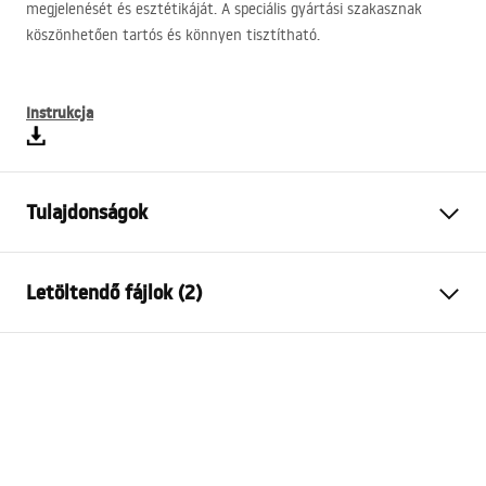
megjelenését és esztétikáját. A speciális gyártási szakasznak
köszönhetően tartós és könnyen tisztítható.
Instrukcja
Tulajdonságok
Csaptelep típusa
bidé
Letöltendő fájlok (2)
Felszerelés
Álló
Szín
Króm
Telepítési utasítások
Kifolyócső típusa
Forgatható
Faucet.pdf
Anyag
Sárgaréz
Kifolyó tartomány
1150
mm
Garanciális feltételek
Magasság
145
mm