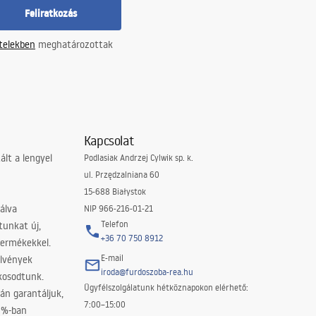
Feliratkozás
ételekben
meghatározottak
Kapcsolat
lt a lengyel
Podlasiak Andrzej Cylwik sp. k.
ul. Przędzalniana 60
15-688 Białystok
álva
NIP 966-216-01-21
Telefon
tunkat új,
+36 70 750 8912
termékekkel.
E-mail
elvények
iroda@furdoszoba-rea.hu
akosodtunk.
Ügyfélszolgálatunk hétköznapokon elérhető:
án garantáljuk,
7:00–15:00
0%-ban