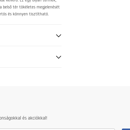
idé keverő. Ez egy olyan termék,
a belső tér tökéletes megjelenését
rtós és könnyen tisztítható.
ciális feltételek
nty_Terms_and_Conditions_
s_-_5.pdf
s
nságokkal és akciókkal!