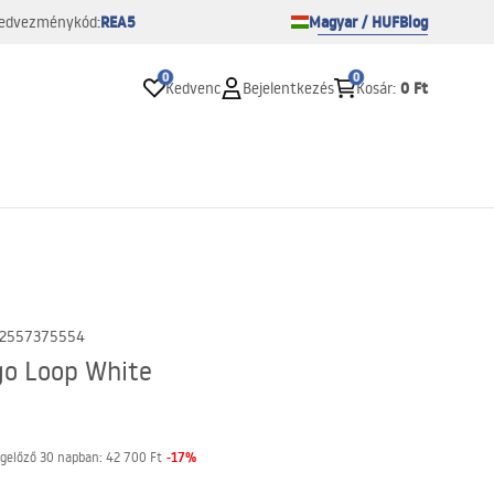
REA5
Magyar / HUF
Blog
edvezménykód:
0
0
0 Ft
Kedvenc
Bejelentkezés
Kosár
:
2557375554
go Loop White
-
17
%
gelőző 30 napban:
42 700 Ft