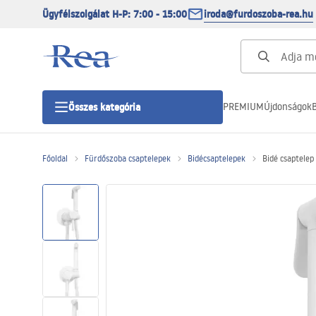
Ügyfélszolgálat H-P: 7:00 - 15:00
iroda@furdoszoba-rea.hu
PREMIUM
Újdonságok
B
Összes kategória
Főoldal
Fürdőszoba csaptelepek
Bidécsaptelepek
Bidé csaptele
Zuhanykabinok
Zuhanyajtó
Zuhanytálcák
Zuhanylefolyók