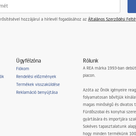
ősítésével hozzájárul a hírlevél fogadásához az
Általános Szerződési Felt
Ügyfélzóna
Rólunk
A REA márka 1993-ban debütá
Fiókom
piacon.
iók
Rendelési előzmények
Termékek visszaküldése
Azóta az Önök igényeire reag
Reklamáció benyújtása
folyamatosan bővítjük kínála
magas minőségű és divatos 
Fürdőszobai és konyhai szer
gyártására és importjára sz
Sokéves tapasztalatunk alapj
hogy minden termékünk 10