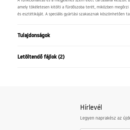
A funkcionalitás és a megjelenés szem előtt tartásával készült b
amely tökéletesen kitölti a fürdőszoba terét, miközben megőrzi 
és esztétikáját. A speciális gyártási szakasznak köszönhetően ta
Tulajdonságok
Csaptelep típusa
bidé
Letöltendő fájlok (2)
Felszerelés
Fali
Kifolyócső típusa
Fix
Garan
Anyag
Sárgaréz
Telepítési utasítások
Warra
Faucet.pdf
Magasság
110
mm
Faucet
Bevonási technológia
Galvanizálá
Hírlevél
Csatlakozás átmérője
1/2 col
Legyen naprakész az újdo