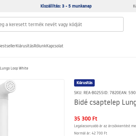
Kiszállítás: 3 - 5 munkanap
K
estseller
Kiárusítás
Rólunk
Kapcsolat
p Lungo Loop White
Kiárusítás
SKU
:
REA-B0255
ID
:
7820
EAN
:
590
Bidé csaptelep Lun
35 300 Ft
Legalacsonyabb ár az árcsökkentést me
Normál ár
:
42 700 Ft