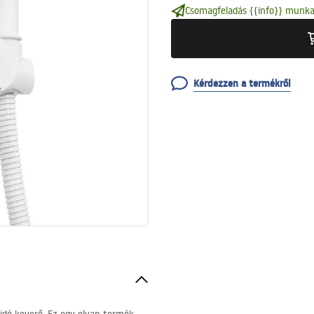
Csomagfeladás {{info}} munka
Kérdezzen a termékről