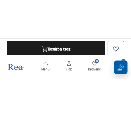
Kosárba tesz
0
0
Menü
Fiók
Kedvenc
Kosár
Hírlevél
Legyen naprakész az újdonságokkal és akciókkal!