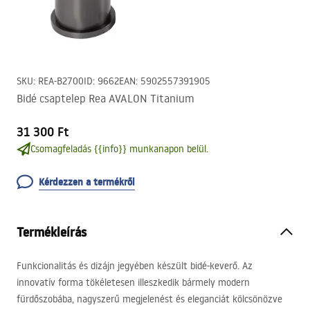
SKU
:
REA-B2700
ID
:
9662
EAN
:
5902557391905
Bidé csaptelep Rea AVALON Titanium
31 300 Ft
Csomagfeladás {{info}} munkanapon belül.
Kérdezzen a termékről
Termékleírás
Funkcionalitás és dizájn jegyében készült bidé-keverő. Az
innovatív forma tökéletesen illeszkedik bármely modern
fürdőszobába, nagyszerű megjelenést és eleganciát kölcsönözve