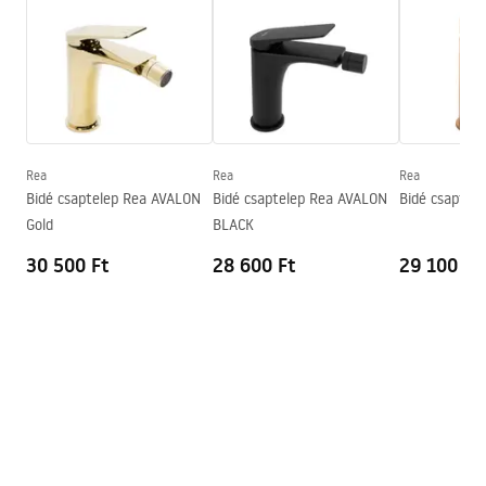
Faucet.pdf
Anyag
Sárgaréz
Kifolyó tartomány
115
mm
Garanciális feltételek
Magasság
165
mm
Warranty_Terms_and_Conditions_Faucets_-_5.pdf
Bevonási technológia
PVD
Csatlakozás átmérője
3/8 col
Rea
Rea
Rea
Bidé csaptelep Rea AVALON
Bidé csaptelep Rea AVALON
Bidé csaptel
Gold
BLACK
30 500 Ft
28 600 Ft
29 100 Ft