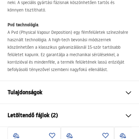
neki. A speciális gyártási fázisnak köszönhetően tartós és
könnyen tisztítható.
Pvd technológia
.
A Pvd (Physical Vapour Deposition) egy fémfelületek színezésére
használt technológia. A high-tech bevonási módszernek
köszönhetően a klasszikus galvanizálásnál 15-ször tartósabb
felületet kapunk. Ez garantálja a mechanikai sérülésekkel, a
korrózióval és mindenféle, a termék felületének lassú erózióját
befolyásoló tényezővel szembeni nagyfokú ellenállást.
Tulajdonságok
Csaptelep típusa
bidé
Letöltendő fájlok (2)
Felszerelés
Álló
Szín
Titán
Telepítési utasítások
Kifolyócső típusa
Forgatható