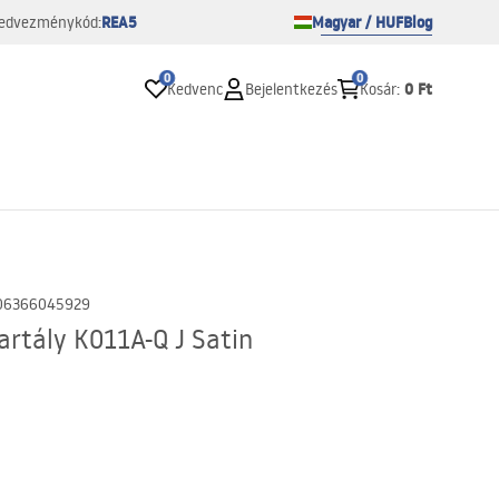
REA5
Magyar / HUF
Blog
edvezménykód:
0
0
0 Ft
Kedvenc
Bejelentkezés
Kosár
:
06366045929
artály K011A-Q J Satin