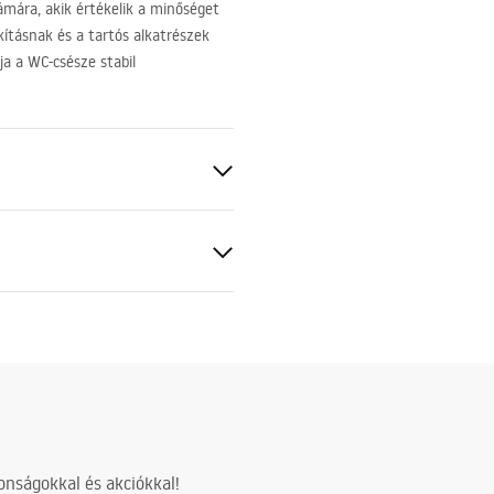
ámára, akik értékelik a minőséget
ításnak és a tartós alkatrészek
a a WC-csésze stabil
hez
50 mm
cm
z acélszerkezetre, 24 hónap az
nságokkal és akciókkal!