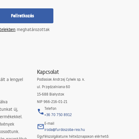
Feliratkozás
ételekben
meghatározottak
Kapcsolat
lt a lengyel
Podlasiak Andrzej Cylwik sp. k.
ul. Przędzalniana 60
15-688 Białystok
álva
NIP 966-216-01-21
Telefon
tunkat új,
+36 70 750 8912
termékekkel.
E-mail
elvények
iroda@furdoszoba-rea.hu
akosodtunk.
Ügyfélszolgálatunk hétköznapokon elérhető: