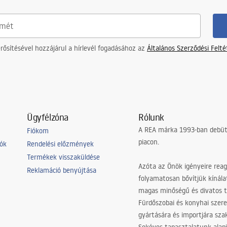
részekre
ősítésével hozzájárul a hírlevél fogadásához az
Általános Szerződési Felt
Ügyfélzóna
Rólunk
A REA márka 1993-ban debütá
Fiókom
piacon.
iók
Rendelési előzmények
Termékek visszaküldése
Azóta az Önök igényeire reag
Reklamáció benyújtása
folyamatosan bővítjük kínála
magas minőségű és divatos 
Fürdőszobai és konyhai szer
gyártására és importjára sz