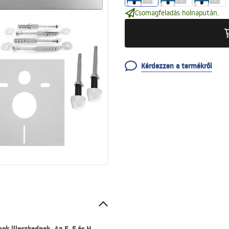
Csomagfeladás holnapután.
Kérdezzen a termékről