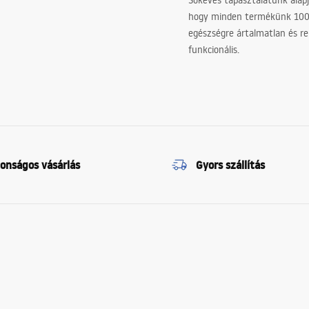
Sokéves tapasztalatunk alapj
hogy minden termékünk 10
egészségre ártalmatlan és re
funkcionális.
tonságos vásárlás
Gyors szállítás