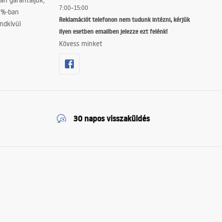
án garantáljuk,
7:00–15:00
0%-ban
Reklamációt telefonon nem tudunk intézni, kérjük
ndkívül
ilyen esetben emailben jelezze ezt felénk!
Kövess minket
30 napos visszaküldés