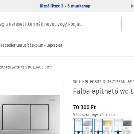
Kiszállítás: 3 - 5 munkanap
K
estseller
Kiárusítás
Rólunk
Kapcsolat
píthető wc tartály K011A-Q J Satin
SKU
:
KPL-E0637
ID
:
13717
EAN
:
59
Falba építhető wc t
70 300 Ft
Válasszon egy változatot