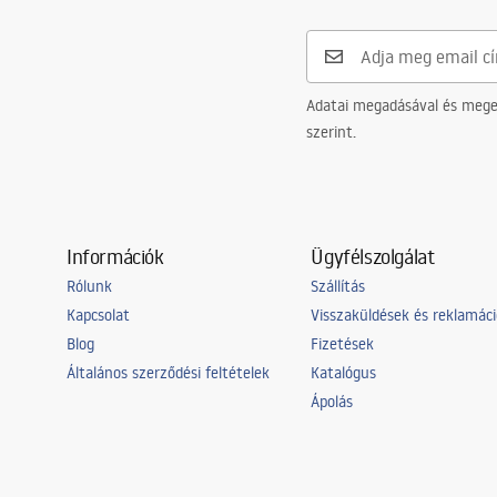
egyéb alkat
Adatai megadásával és meger
szerint.
Információk
Ügyfélszolgálat
Rólunk
Szállítás
Kapcsolat
Visszaküldések és reklamác
Blog
Fizetések
Általános szerződési feltételek
Katalógus
Ápolás