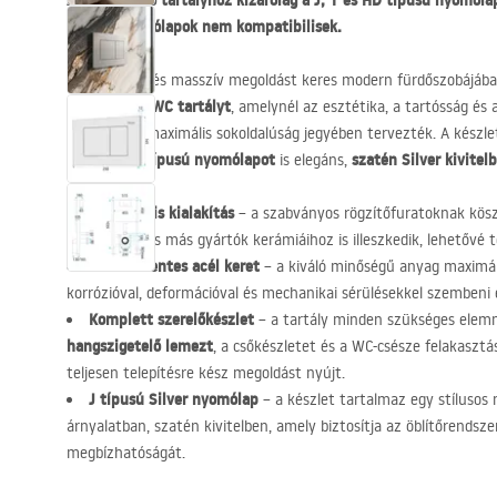
A beépíthető tartályhoz kizárólag a J, T és HD típusú nyomólap
típusú nyomólapok nem kompatibilisek.
Funkcionális és masszív megoldást keres modern fürdőszobájába
falsík alatti WC tartályt
, amelynél az esztétika, a tartósság és
terméket a maximális sokoldalúság jegyében tervezték. A készle
J típusú nyomólapot
szatén Silver kivitel
illeszkedő
is elegáns,
Univerzális kialakítás
– a szabványos rögzítőfuratoknak kös
csészékhez és más gyártók kerámiáihoz is illeszkedik, lehetővé 
Rozsdamentes acél keret
– a kiváló minőségű anyag maximáli
korrózióval, deformációval és mechanikai sérülésekkel szembeni el
Komplett szerelőkészlet
– a tartály minden szükséges elemme
hangszigetelő lemezt
, a csőkészletet és a WC-csésze felakasztá
teljesen telepítésre kész megoldást nyújt.
J típusú Silver nyomólap
– a készlet tartalmaz egy stílusos 
árnyalatban, szatén kivitelben, amely biztosítja az öblítőrendszer
megbízhatóságát.