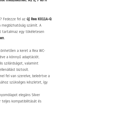
ok illeszkednek. Az E, F és H
új Rea K011A-Q
? Fedezze fel az
 a megbízhatóság számít. A
t tartalmaz egy tökéletesen
ben
.
zönhetően a keret a Rea WC-
téve a könnyű adaptációt.
s szilárdságot, valamint
lenállást biztosít.
l fel van szerelve, beleértve a
sához szükséges készletet, így
nyomólapot elegáns Silver
 teljes kompatibilitását és