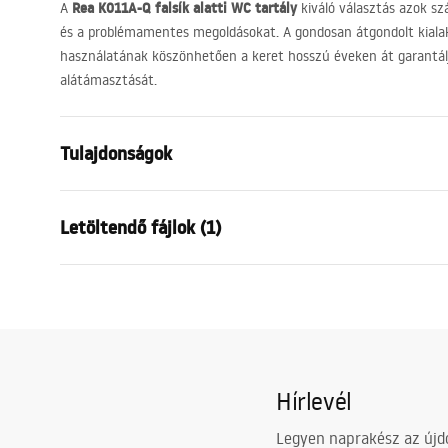
Rea K011A-Q falsík alatti WC tartály
A
kiváló választás azok sz
és a problémamentes megoldásokat. A gondosan átgondolt kialak
használatának köszönhetően a keret hosszú éveken át garantálj
alátámasztását.
Tulajdonságok
Keret típusa
WC csészék
Letöltendő fájlok (1)
Modell
K011A-Q
Kompatibilis öblítőgombok
J típus
Szerelési útmutató
Minimális beépítési mélység
130 мм, 1
STELA___PODTYNKOWY_WC_K011A-Q.pdf
Rögzítőcsavarok távolsága
18 cm, 23 
Öblítés
3 / 6
Hírlevél
Komplett hangszigetelő szőnyeg
Igen
Garancia
120 hónap a
Legyen naprakész az újdo