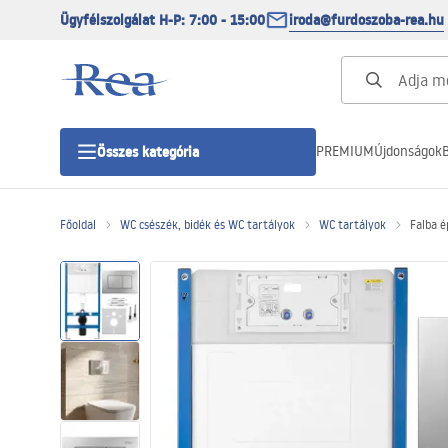
Ügyfélszolgálat H-P: 7:00 - 15:00
iroda@furdoszoba-rea.hu
PREMIUM
Újdonságok
B
Összes kategória
Főoldal
WC csészék, bidék és WC tartályok
WC tartályok
Falba é
Zuhanykabinok
Zuhanyajtó
Zuhanytálcák
Zuhanylefolyók