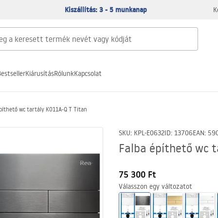
Kiszállítás: 3 - 5 munkanap
K
estseller
Kiárusítás
Rólunk
Kapcsolat
píthető wc tartály K011A-Q T Titan
SKU
:
KPL-E0632
ID
:
13706
EAN
:
59
Falba építhető wc t
75 300 Ft
Válasszon egy változatot