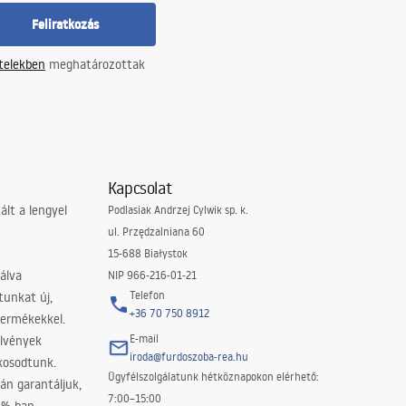
Feliratkozás
ételekben
meghatározottak
Kapcsolat
lt a lengyel
Podlasiak Andrzej Cylwik sp. k.
ul. Przędzalniana 60
15-688 Białystok
álva
NIP 966-216-01-21
Telefon
tunkat új,
+36 70 750 8912
termékekkel.
E-mail
elvények
iroda@furdoszoba-rea.hu
akosodtunk.
Ügyfélszolgálatunk hétköznapokon elérhető:
án garantáljuk,
7:00–15:00