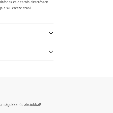
ításnak és a tartós alkatrészek
a a WC-csésze stabil
hez
50 mm
cm
z acélszerkezetre, 24 hónap az
nságokkal és akciókkal!
részekre