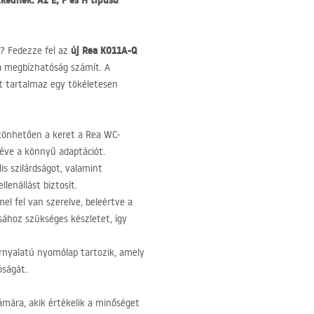
zkednek. Az E, F és H típusú
új Rea K011A-Q
? Fedezze fel az
 a megbízhatóság számít. A
t tartalmaz egy tökéletesen
zönhetően a keret a Rea WC-
téve a könnyű adaptációt.
s szilárdságot, valamint
lenállást biztosít.
l fel van szerelve, beleértve a
sához szükséges készletet, így
árnyalatú nyomólap tartozik, amely
óságát.
ámára, akik értékelik a minőséget