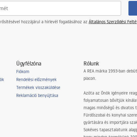
ősítésével hozzájárul a hírlevél fogadásához az
Általános Szerződési Felt
Ügyfélzóna
Rólunk
A REA márka 1993-ban debütá
Fiókom
piacon.
iók
Rendelési előzmények
Termékek visszaküldése
Azóta az Önök igényeire reag
Reklamáció benyújtása
folyamatosan bővítjük kínála
magas minőségű és divatos 
Fürdőszobai és konyhai szer
gyártására és importjára sz
Sokéves tapasztalatunk alapj