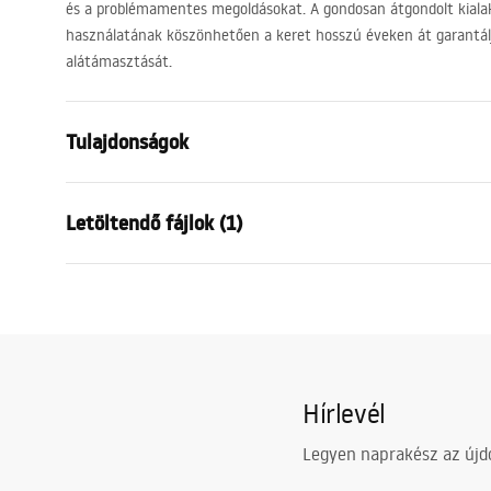
és a problémamentes megoldásokat. A gondosan átgondolt kialak
használatának köszönhetően a keret hosszú éveken át garantálj
alátámasztását.
Tulajdonságok
Keret típusa
WC csészék
Letöltendő fájlok (1)
Modell
K011A-Q
Kompatibilis öblítőgombok
Típus T
Szerelési útmutató
Minimális beépítési mélység
130 мм, 1
STELA___PODTYNKOWY_WC_K011A-Q.pdf
Rögzítőcsavarok távolsága
18 cm, 23 
Öblítés
3 / 6
Hírlevél
Komplett hangszigetelő szőnyeg
Igen
Garancia
120 hónap a
Legyen naprakész az újdo
egyéb alkat