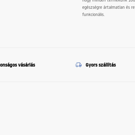
hogy minden termékünk 10
egészségre ártalmatlan és re
funkcionális.
tonságos vásárlás
Gyors szállítás