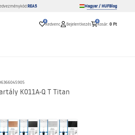
REA5
Magyar / HUF
Blog
edvezménykód:
0
0
0 Ft
Kedvenc
Bejelentkezés
Kosár
:
06366045905
artály K011A-Q T Titan