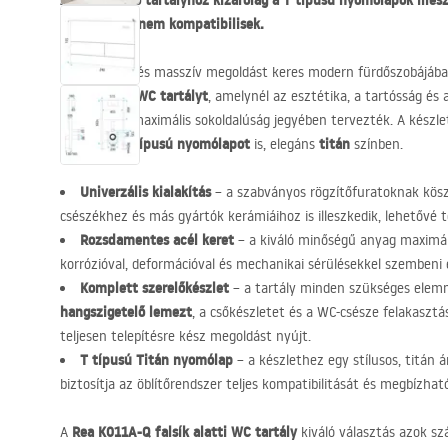
A beépíthető tartályhoz kizárólag a T típusú nyomólapok illes
nyomólapok nem kompatibilisek.
Funkcionális és masszív megoldást keres modern fürdőszobájába
falsík alatti WC tartályt
, amelynél az esztétika, a tartósság és
terméket a maximális sokoldalúság jegyében tervezték. A készle
T típusú nyomólapot
titán
illeszkedő
is, elegáns
színben.
Univerzális kialakítás
– a szabványos rögzítőfuratoknak kös
csészékhez és más gyártók kerámiáihoz is illeszkedik, lehetővé 
Rozsdamentes acél keret
– a kiváló minőségű anyag maximáli
korrózióval, deformációval és mechanikai sérülésekkel szembeni el
Komplett szerelőkészlet
– a tartály minden szükséges elemme
hangszigetelő lemezt
, a csőkészletet és a WC-csésze felakasztá
teljesen telepítésre kész megoldást nyújt.
T típusú Titán nyomólap
– a készlethez egy stílusos, titán 
biztosítja az öblítőrendszer teljes kompatibilitását és megbízhat
Rea K011A-Q falsík alatti WC tartály
A
kiváló választás azok sz