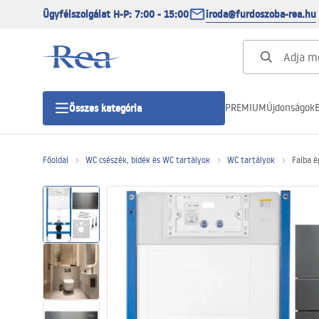
Ügyfélszolgálat H-P: 7:00 - 15:00
iroda@furdoszoba-rea.hu
PREMIUM
Újdonságok
B
Összes kategória
Főoldal
WC csészék, bidék és WC tartályok
WC tartályok
Falba é
Zuhanykabinok
Zuhanyajtó
Zuhanytálcák
Zuhanylefolyók