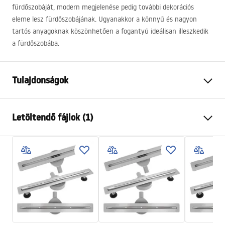
fürdőszobáját, modern megjelenése pedig további dekorációs
eleme lesz fürdőszobájának. Ugyanakkor a könnyű és nagyon
tartós anyagoknak köszönhetően a fogantyú ideálisan illeszkedik
a fürdőszobába.
Tulajdonságok
Szín
Szálcsiszolt acél
Letöltendő fájlok (1)
Anyag
Fém
Felszerelés
Öntapadós
test
Szélesség
130
mm
Catalog_11_01_2023 (3).csv
Magasság
130
mm
Mélység
75
mm
Sorozat
Duo
Garancia
24 Hónap