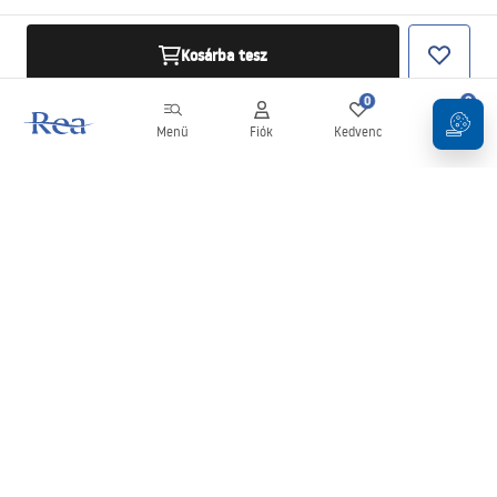
Kosárba tesz
0
0
Menü
Fiók
Kedvenc
Kosár
Hírlevél
Legyen naprakész az újdonságokkal és akciókkal!
Feliratkozás
Adatai megadásával és megerősítésével hozzájárul a hírlevél
fogadásához az
Általános Szerződési Feltételekben