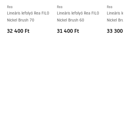
Rea
Rea
Rea
Lineáris lefolyó Rea FILO
Lineáris lefolyó Rea FILO
Lineáris lefo
Nickel Brush 70
Nickel Brush 60
Nickel Brush
32 400 Ft
31 400 Ft
33 300 Ft