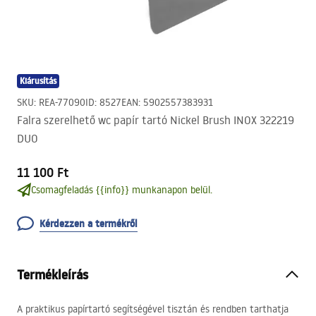
Kiárusítás
SKU
:
REA-77090
ID
:
8527
EAN
:
5902557383931
Falra szerelhető wc papír tartó Nickel Brush INOX 322219
DUO
11 100 Ft
Csomagfeladás {{info}} munkanapon belül.
Kérdezzen a termékről
Termékleírás
A praktikus papírtartó segítségével tisztán és rendben tarthatja